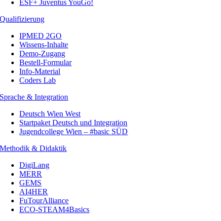
ESF+ Juventus YouGo!
Qualifizierung
IPMED 2GO
Wissens-Inhalte
Demo-Zugang
Bestell-Formular
Info-Material
Coders Lab
Sprache & Integration
Deutsch Wien West
Startpaket Deutsch und Integration
Jugendcollege Wien – #basic SÜD
Methodik & Didaktik
DigiLang
MERR
GEMS
AI4HER
FuTourAlliance
ECO-STEAM4Basics