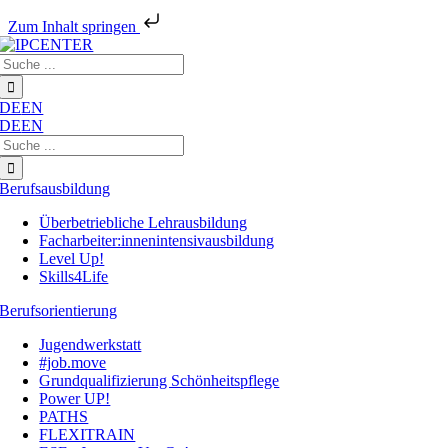
Zum Inhalt springen
Zum
Suche
Inhalt
nach:
springen
DE
EN
DE
EN
Suche
nach:
Berufsausbildung
Überbetriebliche Lehrausbildung
Facharbeiter:innenintensivausbildung
Level Up!
Skills4Life
Berufsorientierung
Jugendwerkstatt
#job.move
Grundqualifizierung Schönheitspflege
Power UP!
PATHS
FLEXITRAIN