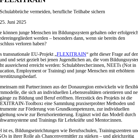
Schulabbrüche vermeiden, berufliche Teilhabe sichern
25. Juni 2025
e können junge Menschen im Bildungssystem gehalten oder erfolgreic
edereingegliedert werden – besonders dann, wenn sie bereits den
schluss verloren haben?
s transnationale EU-Projekt „
FLEXITRAIN
“ geht dieser Frage auf de
und und setzt gezielt bei jenen Jugendlichen an, die vom Bildungssyst
cht ausreichend erreicht werden: Schulabbrecher:innen, NEETs (Not in
ucation, Employment or Training) und junge Menschen mit erhöhtem
terstützungsbedarf.
meinsam mit Partner:innen aus der Donauregion entwickeln wir flexibl
rnmodelle, die sich an individuellen Lebensrealitäten orientieren und n
gänge zu Bildung und Beruf eröffnen. Herzstück des Projekts ist die
EXITRAIN-Toolbox
:
eine Sammlung praxiserprobter Methoden und
strumente zur Förderung von Grundkompetenzen, zur individuellen
gleitung sowie zur Berufsorientierung. Ergänzt wird das Modell durch
ühwarnsysteme und Trainings für Lehrkräfte und Mentor:innen.
el ist es, Bildungseinrichtungen wie Berufsschulen, Trainingszentren un
Os in ihrer Rolle als Chancenvermittler zu stärken – und gleichzeitig