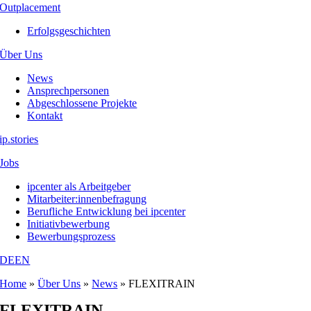
Outplacement
Erfolgsgeschichten
Über Uns
News
Ansprechpersonen
Abgeschlossene Projekte
Kontakt
ip.stories
Jobs
ipcenter als Arbeitgeber
Mitarbeiter:innenbefragung
Berufliche Entwicklung bei ipcenter
Initiativbewerbung
Bewerbungsprozess
DE
EN
Home
»
Über Uns
»
News
»
FLEXITRAIN
FLEXITRAIN