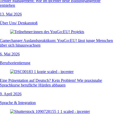
Tender Management: Wie im ipcenter neue Bildungsangebote
entstehen
13. Mai 2026
Über Uns/ Denkanstoß
Gamechanger Auslandspraktikum: YouGo:EU! lässt junge Menschen
über sich hinauswachsen
6. Mai 2026
Berufsorientierung
Eine Präsentation auf Deutsch? Kein Problem! Wie praxisnahe
Sprachkurse berufliche Hürden abbauen
9. April 2026
Sprache & Integration