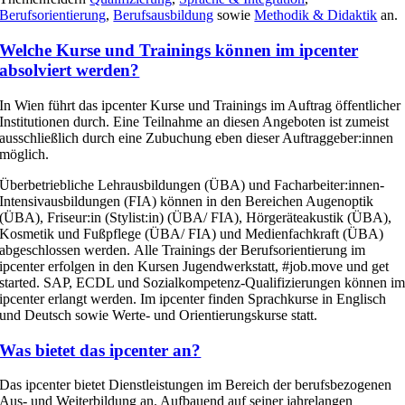
Berufsorientierung
,
Berufsausbildung
sowie
Methodik & Didaktik
an.
Welche Kurse und Trainings können im ipcenter
absolviert werden?
In Wien führt das ipcenter
Kurse
und Trainings
im Auftrag öffentlicher
Institutionen durch. Eine Teilnahme an diesen Angeboten ist zumeist
ausschließlich durch eine Zubuchung eben dieser Auftraggeber:innen
möglich.
Überbetriebliche Lehrausbildungen (ÜBA) und Facharbeiter:innen-
Intensivausbildungen (FIA) können in den Bereichen Augenoptik
(ÜBA), Friseur:in (Stylist:in) (ÜBA/ FIA), Hörgeräteakustik (ÜBA),
Kosmetik und Fußpflege (ÜBA/ FIA) und Medienfachkraft (ÜBA)
abgeschlossen werden.
Alle Trainings der
Berufsorientierung im
ipcenter
erfolg
en
in den Kursen Jugendwerkstatt, #
job.move
und
get
started
. SAP, ECDL und Sozialkompetenz-Qualifizierungen können i
ipcenter erlangt werden. Im ipcenter finden Sprachkurse in Englisch
und Deutsch sowie Werte- und Orientierungskurse statt.
Was bietet das ipcenter an?
Das ipcenter bietet Dienstleistungen im Bereich der berufsbezogenen
Aus- und Weiterbildung an. Aufbauend auf seiner jahrelangen