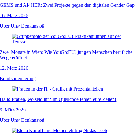
GEMS und AI4HER: Zwei Projekte gegen den digitalen Gender-Gap
16. März 2026
Über Uns/ Denkanstoß
Zwei Monate in Wien: Wie YouGo:EU! jungen Menschen berufliche
Wege eröffnet
12. März 2026
Berufsorientierung
Hallo Frauen, wo seid ihr? Im Quellcode fehlen eure Zeilen!
9. März 2026
Über Uns/ Denkanstoß