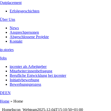
Outplacement
Erfolgsgeschichten
Über Uns
News
Ansprechpersonen
Abgeschlossene Projekte
Kontakt
ip.stories
Jobs
ipcenter als Arbeitgeber
Mitarbeiter:innenbefragung
Berufliche Entwicklung bei ipcenter
Initiativbewerbung
Bewerbungsprozess
DE
EN
Home
»
Home
Home
Incon_Webteam
2025-12-04T15:10:50+01:00