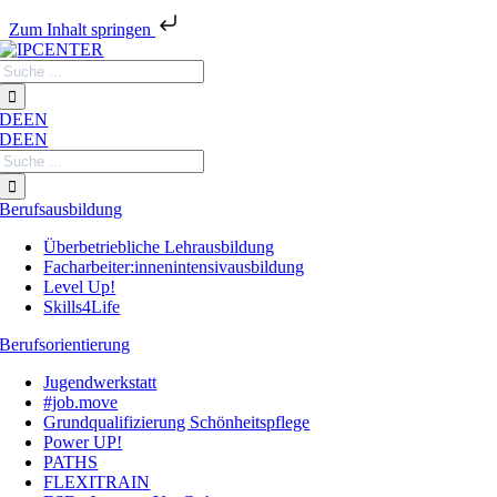
Zum Inhalt springen
Zum
Suche
Inhalt
nach:
springen
DE
EN
DE
EN
Suche
nach:
Berufsausbildung
Überbetriebliche Lehrausbildung
Facharbeiter:innenintensivausbildung
Level Up!
Skills4Life
Berufsorientierung
Jugendwerkstatt
#job.move
Grundqualifizierung Schönheitspflege
Power UP!
PATHS
FLEXITRAIN