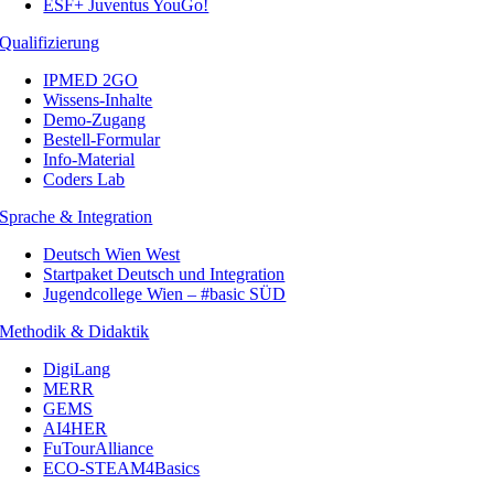
ESF+ Juventus YouGo!
Qualifizierung
IPMED 2GO
Wissens-Inhalte
Demo-Zugang
Bestell-Formular
Info-Material
Coders Lab
Sprache & Integration
Deutsch Wien West
Startpaket Deutsch und Integration
Jugendcollege Wien – #basic SÜD
Methodik & Didaktik
DigiLang
MERR
GEMS
AI4HER
FuTourAlliance
ECO-STEAM4Basics