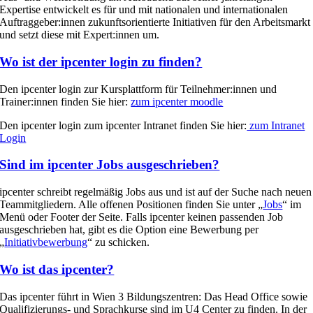
Expertise entwickelt es für und mit nationalen und internationalen
Auftraggeber:innen zukunftsorientierte Initiativen für den Arbeitsmarkt
und setzt diese mit Expert:innen um.
Wo ist der ipcenter login zu finden?
Den ipcenter login zur Kursplattform für Teilnehmer:innen und
Trainer:innen finden Sie hier:
zum ipcenter moodle
Den ipcenter login zum ipcenter Intranet finden Sie hier:
zum Intranet
Login
Sind im ipcenter Jobs ausgeschrieben?
ipcenter schreibt regelmäßig Jobs aus und ist auf der Suche nach neuen
Teammitgliedern. Alle offenen Positionen finden Sie unter „
Jobs
“ im
Menü oder Footer der Seite. Falls ipcenter keinen passenden Job
ausgeschrieben hat, gibt es die Option eine Bewerbung per
„
Initiativbewerbung
“ zu schicken.
Wo ist das ipcenter?
Das ipcenter führt in Wien 3 Bildungszentren: Das Head Office sowie
Qualifizierungs- und Sprachkurse sind im U4 Center zu finden. In der