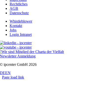
Rechtliches
AGB
Datenschutz
Whistleblower
Kontakt
Jobs
Login Intranet
Newsletter Anmeldung
© ipcenter GmbH 2026
DE
EN
Page load link
Nach
oben