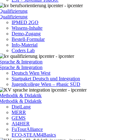
Qualifizierung
Qualifizierung
IPMED 2GO
Wissens-Inhalte
Demo-Zugang
Bestell-Formular
Info-Material
Coders Lab
Sprache & Integration
Sprache & Integration
Deutsch Wien West
Startpaket Deutsch und Integration
Jugendcollege Wien – #basic SÜD
Methodik & Didaktik
Methodik & Didaktik
DigiLang
MERR
GEMS
AI4HER
FuTourAlliance
ECO-STEAM4Basics