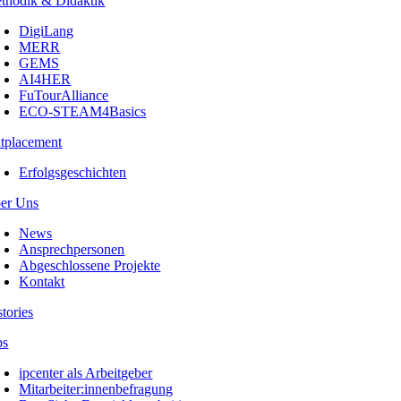
thodik & Didaktik
DigiLang
MERR
GEMS
AI4HER
FuTourAlliance
ECO-STEAM4Basics
tplacement
Erfolgsgeschichten
er Uns
News
Ansprechpersonen
Abgeschlossene Projekte
Kontakt
stories
bs
ipcenter als Arbeitgeber
Mitarbeiter:innenbefragung