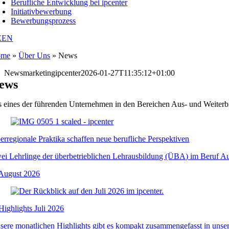
Berufliche Entwicklung bei ipcenter
Initiativbewerbung
Bewerbungsprozess
E
EN
ome
»
Über Uns
»
News
News
marketingipcenter
2026-01-27T11:35:12+01:00
ews
s eines der führenden Unternehmen in den Bereichen Aus- und Weiterbi
erregionale Praktika schaffen neue berufliche Perspektiven
ei Lehrlinge der überbetrieblichen Lehrausbildung (ÜBA) im Beruf Aug
 August 2026
.Highlights Juli 2026
sere monatlichen Highlights gibt es kompakt zusammengefasst in unsere