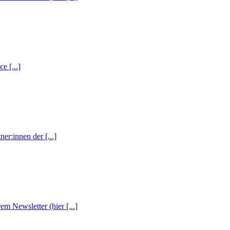
e [...]
r:innen der [...]
m Newsletter (hier [...]