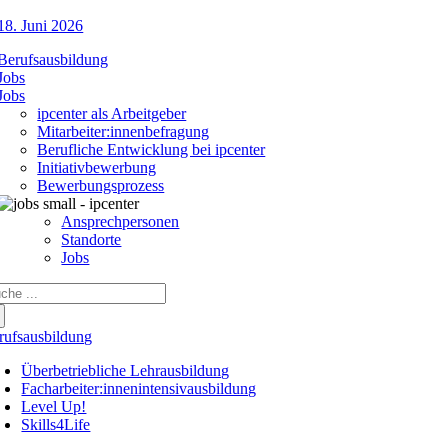
18. Juni 2026
Berufsausbildung
Jobs
Jobs
ipcenter als Arbeitgeber
Mitarbeiter:innenbefragung
Berufliche Entwicklung bei ipcenter
Initiativbewerbung
Bewerbungsprozess
Ansprechpersonen
Standorte
Jobs
che
ch:
rufsausbildung
Überbetriebliche Lehrausbildung
Facharbeiter:innenintensivausbildung
Level Up!
Skills4Life