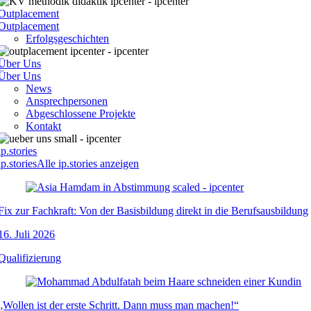
Outplacement
Outplacement
Erfolgsgeschichten
Über Uns
Über Uns
News
Ansprechpersonen
Abgeschlossene Projekte
Kontakt
ip.stories
ip.stories
Alle ip.stories anzeigen
Fix zur Fachkraft: Von der Basisbildung direkt in die Berufsausbildung
16. Juli 2026
Qualifizierung
„Wollen ist der erste Schritt. Dann muss man machen!“