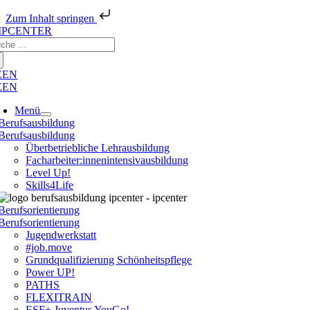
Zum Inhalt springen
Zum
che
Inhalt
ch:
springen
E
EN
E
EN
Menü
Berufsausbildung
Berufsausbildung
Überbetriebliche Lehrausbildung
Facharbeiter:innenintensivausbildung
Level Up!
Skills4Life
Berufsorientierung
Berufsorientierung
Jugendwerkstatt
#job.move
Grundqualifizierung Schönheitspflege
Power UP!
PATHS
FLEXITRAIN
ESF+ Juventus YouGo!