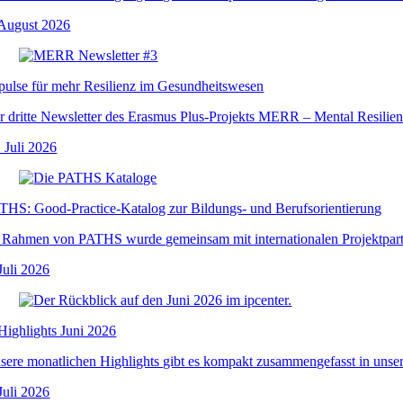
 August 2026
pulse für mehr Resilienz im Gesundheitswesen
r dritte Newsletter des Erasmus Plus-Projekts MERR – Mental Resilienc
. Juli 2026
THS: Good-Practice-Katalog zur Bildungs- und Berufsorientierung
 Rahmen von PATHS wurde gemeinsam mit internationalen Projektpartne
Juli 2026
.Highlights Juni 2026
sere monatlichen Highlights gibt es kompakt zusammengefasst in unsere
Juli 2026