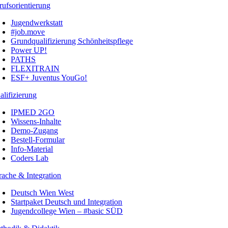
rufsorientierung
Jugendwerkstatt
#job.move
Grundqualifizierung Schönheitspflege
Power UP!
PATHS
FLEXITRAIN
ESF+ Juventus YouGo!
alifizierung
IPMED 2GO
Wissens-Inhalte
Demo-Zugang
Bestell-Formular
Info-Material
Coders Lab
rache & Integration
Deutsch Wien West
Startpaket Deutsch und Integration
Jugendcollege Wien – #basic SÜD