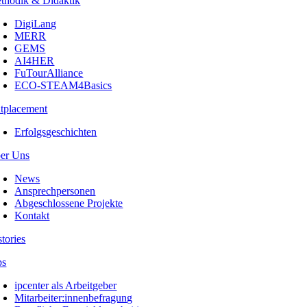
thodik & Didaktik
DigiLang
MERR
GEMS
AI4HER
FuTourAlliance
ECO-STEAM4Basics
tplacement
Erfolgsgeschichten
er Uns
News
Ansprechpersonen
Abgeschlossene Projekte
Kontakt
stories
bs
ipcenter als Arbeitgeber
Mitarbeiter:innenbefragung