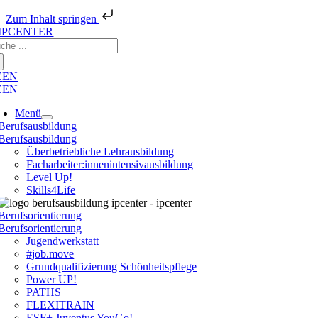
Zum Inhalt springen
Zum
che
Inhalt
ch:
springen
E
EN
E
EN
Menü
Berufsausbildung
Berufsausbildung
Überbetriebliche Lehrausbildung
Facharbeiter:innenintensivausbildung
Level Up!
Skills4Life
Berufsorientierung
Berufsorientierung
Jugendwerkstatt
#job.move
Grundqualifizierung Schönheitspflege
Power UP!
PATHS
FLEXITRAIN
ESF+ Juventus YouGo!