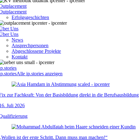
Outplacement
Outplacement
Erfolgsgeschichten
Über Uns
Über Uns
News
Ansprechpersonen
Abgeschlossene Projekte
Kontakt
ip.stories
ip.stories
Alle ip.stories anzeigen
Fix zur Fachkraft: Von der Basisbildung direkt in die Berufsausbildung
16. Juli 2026
Qualifizierung
„Wollen ist der erste Schritt. Dann muss man machen!“