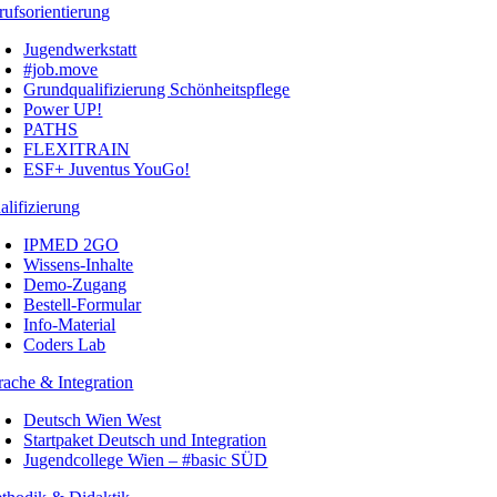
rufsorientierung
Jugendwerkstatt
#job.move
Grundqualifizierung Schönheitspflege
Power UP!
PATHS
FLEXITRAIN
ESF+ Juventus YouGo!
alifizierung
IPMED 2GO
Wissens-Inhalte
Demo-Zugang
Bestell-Formular
Info-Material
Coders Lab
rache & Integration
Deutsch Wien West
Startpaket Deutsch und Integration
Jugendcollege Wien – #basic SÜD