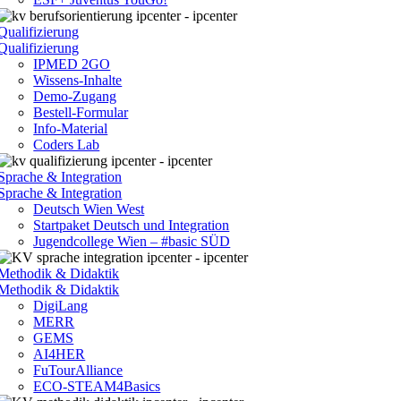
Qualifizierung
Qualifizierung
IPMED 2GO
Wissens-Inhalte
Demo-Zugang
Bestell-Formular
Info-Material
Coders Lab
Sprache & Integration
Sprache & Integration
Deutsch Wien West
Startpaket Deutsch und Integration
Jugendcollege Wien – #basic SÜD
Methodik & Didaktik
Methodik & Didaktik
DigiLang
MERR
GEMS
AI4HER
FuTourAlliance
ECO-STEAM4Basics