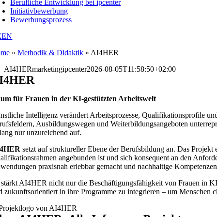
Berufliche Entwicklung bei ipcenter
Initiativbewerbung
Bewerbungsprozess
E
EN
ome
»
Methodik & Didaktik
»
AI4HER
AI4HER
marketingipcenter
2026-08-05T11:58:50+02:00
I4HER
um für Frauen in der KI-gestützten Arbeitswelt
nstliche Intelligenz verändert Arbeitsprozesse, Qualifikationsprofile u
rufsfeldern, Ausbildungswegen und Weiterbildungsangeboten unterrepräs
slang nur unzureichend auf.
I4HER
setzt auf struktureller Ebene der Berufsbildung an. Das Projek
alifikationsrahmen angebunden ist und sich konsequent an den Anforde
wendungen praxisnah erlebbar gemacht und nachhaltige Kompetenzen fü
 stärkt AI4HER nicht nur die Beschäftigungsfähigkeit von Frauen in KI-r
d zukunftsorientiert in ihre Programme zu integrieren – um Menschen c