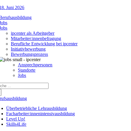
18. Juni 2026
Berufsausbildung
Jobs
Jobs
ipcenter als Arbeitgeber
Mitarbeiter:innenbefragung
Berufliche Entwicklung bei ipcenter
Initiativbewerbung
Bewerbungsprozess
Ansprechpersonen
Standorte
Jobs
che
ch:
rufsausbildung
Überbetriebliche Lehrausbildung
Facharbeiter:innenintensivausbildung
Level Up!
Skills4Life