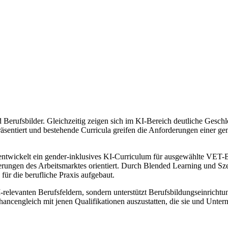
nd Berufsbilder. Gleichzeitig zeigen sich im KI-Bereich deutliche Gesch
entiert und bestehende Curricula greifen die Anforderungen einer gend
t entwickelt ein gender-inklusives KI-Curriculum für ausgewählte VET-
rungen des Arbeitsmarktes orientiert. Durch Blended Learning und Sz
r die berufliche Praxis aufgebaut.
elevanten Berufsfeldern, sondern unterstützt Berufsbildungseinrichtung
hancengleich mit jenen Qualifikationen auszustatten, die sie und Unte