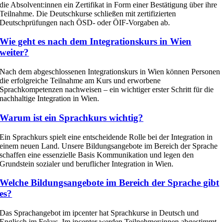
die
Absolvent:innen
ein Zertifikat in Form
eine
r
Bestätigung über
ihre
Teilnahme.
Die Deutschkurse schließen mit zertifizierten
Deutschprüfungen nach ÖSD- oder ÖIF-Vorgaben ab.
Wie geht es nach dem Integrationskurs in Wien
weiter?
Nach dem abgeschlossenen Integrationskurs in Wien können Personen
die erfolgreiche Teilnahme am Kurs und erworbene
Sprachkompetenzen nachweisen – ein wichtiger erster Schritt für die
nachhaltige Integration in Wien.
Warum ist ein Sprachkurs wichtig?
Ein Sprachkurs spielt eine entscheidende Rolle bei der Integration in
einem neuen Land.
Unsere
Bildungsange
bote
im Bereich der
Sprache
schaffen
eine essenzielle Basis Kommunikation
und legen den
Grundstein sozialer und beruflicher Integration in
Wien
.
Welche Bildungsangebote im Bereich der Sprache gibt
es?
Das Sprachangebot im
ipcenter
hat
Sprachkurse in Deutsch und
Englisch
im Fokus
.
Im
ipcenter
werden
Teilnehmer:innen
abgestimmt