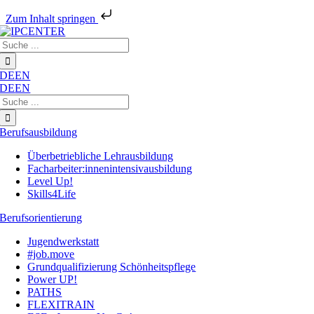
Zum Inhalt springen
Zum
Suche
Inhalt
nach:
springen
DE
EN
DE
EN
Suche
nach:
Berufsausbildung
Überbetriebliche Lehrausbildung
Facharbeiter:innenintensivausbildung
Level Up!
Skills4Life
Berufsorientierung
Jugendwerkstatt
#job.move
Grundqualifizierung Schönheitspflege
Power UP!
PATHS
FLEXITRAIN