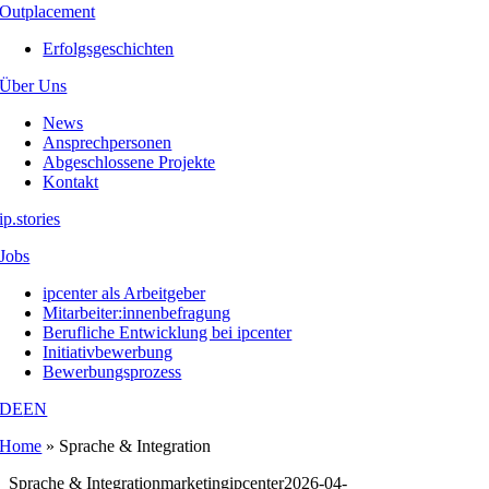
Outplacement
Erfolgsgeschichten
Über Uns
News
Ansprechpersonen
Abgeschlossene Projekte
Kontakt
ip.stories
Jobs
ipcenter als Arbeitgeber
Mitarbeiter:innenbefragung
Berufliche Entwicklung bei ipcenter
Initiativbewerbung
Bewerbungsprozess
DE
EN
Home
»
Sprache & Integration
Sprache & Integration
marketingipcenter
2026-04-