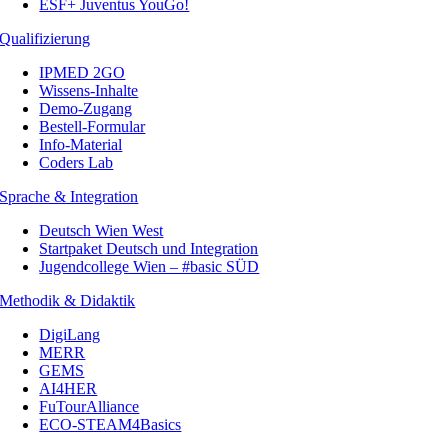
ESF+ Juventus YouGo!
Qualifizierung
IPMED 2GO
Wissens-Inhalte
Demo-Zugang
Bestell-Formular
Info-Material
Coders Lab
Sprache & Integration
Deutsch Wien West
Startpaket Deutsch und Integration
Jugendcollege Wien – #basic SÜD
Methodik & Didaktik
DigiLang
MERR
GEMS
AI4HER
FuTourAlliance
ECO-STEAM4Basics