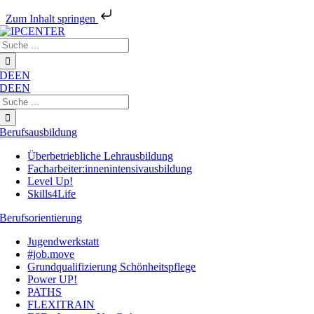
Zum Inhalt springen
Zum
Suche
Inhalt
nach:
springen
DE
EN
DE
EN
Suche
nach:
Berufsausbildung
Überbetriebliche Lehrausbildung
Facharbeiter:innenintensivausbildung
Level Up!
Skills4Life
Berufsorientierung
Jugendwerkstatt
#job.move
Grundqualifizierung Schönheitspflege
Power UP!
PATHS
FLEXITRAIN