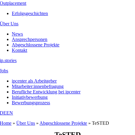
Outplacement
Erfolgsgeschichten
Über Uns
News
Ansprechpersonen
Abgeschlossene Projekte
Kontakt
ip.stories
Jobs
ipcenter als Arbeitgeber
Mitarbeiter:innenbefragung
Berufliche Entwicklung bei ipcenter
Initiativbewerbung
Bewerbungsprozess
DE
EN
Home
»
Über Uns
»
Abgeschlossene Projekte
»
TeSTED
TeSTED