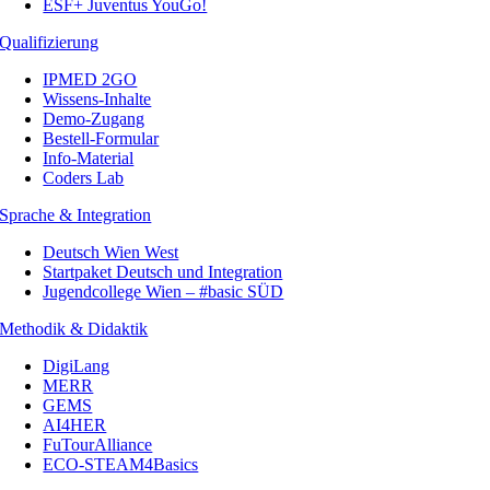
ESF+ Juventus YouGo!
Qualifizierung
IPMED 2GO
Wissens-Inhalte
Demo-Zugang
Bestell-Formular
Info-Material
Coders Lab
Sprache & Integration
Deutsch Wien West
Startpaket Deutsch und Integration
Jugendcollege Wien – #basic SÜD
Methodik & Didaktik
DigiLang
MERR
GEMS
AI4HER
FuTourAlliance
ECO-STEAM4Basics