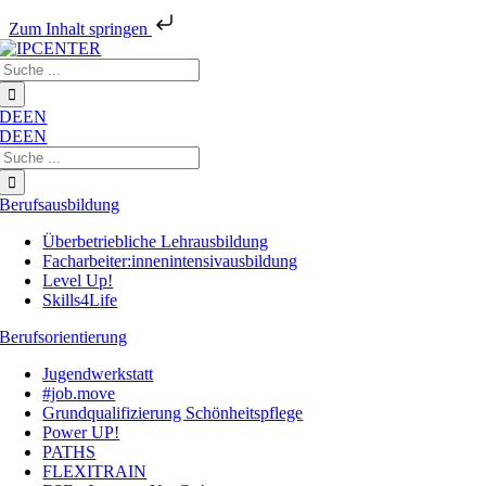
Zum Inhalt springen
Zum
Suche
Inhalt
nach:
springen
DE
EN
DE
EN
Suche
nach:
Berufsausbildung
Überbetriebliche Lehrausbildung
Facharbeiter:innenintensivausbildung
Level Up!
Skills4Life
Berufsorientierung
Jugendwerkstatt
#job.move
Grundqualifizierung Schönheitspflege
Power UP!
PATHS
FLEXITRAIN