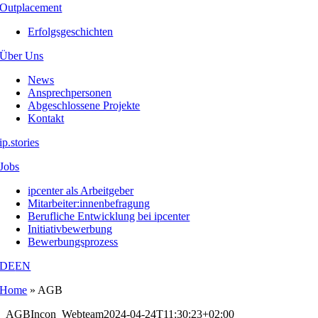
Outplacement
Erfolgsgeschichten
Über Uns
News
Ansprechpersonen
Abgeschlossene Projekte
Kontakt
ip.stories
Jobs
ipcenter als Arbeitgeber
Mitarbeiter:innenbefragung
Berufliche Entwicklung bei ipcenter
Initiativbewerbung
Bewerbungsprozess
DE
EN
Home
»
AGB
AGB
Incon_Webteam
2024-04-24T11:30:23+02:00