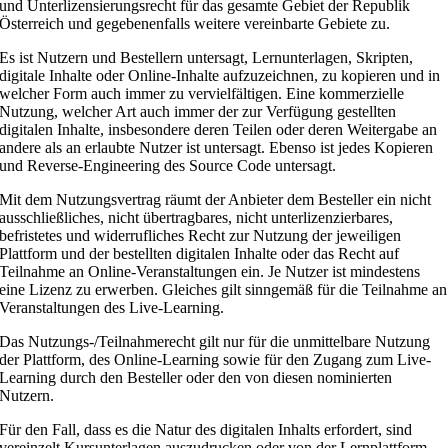
und Unterlizensierungsrecht für das gesamte Gebiet der Republik
Österreich und gegebenenfalls weitere vereinbarte Gebiete zu.
Es ist Nutzern und Bestellern untersagt, Lernunterlagen, Skripten,
digitale Inhalte oder Online-Inhalte aufzuzeichnen, zu kopieren und in
welcher Form auch immer zu vervielfältigen. Eine kommerzielle
Nutzung, welcher Art auch immer der zur Verfügung gestellten
digitalen Inhalte, insbesondere deren Teilen oder deren Weitergabe an
andere als an erlaubte Nutzer ist untersagt. Ebenso ist jedes Kopieren
und Reverse-Engineering des Source Code untersagt.
Mit dem Nutzungsvertrag räumt der Anbieter dem Besteller ein nicht
ausschließliches, nicht übertragbares, nicht unterlizenzierbares,
befristetes und widerrufliches Recht zur Nutzung der jeweiligen
Plattform und der bestellten digitalen Inhalte oder das Recht auf
Teilnahme an Online-Veranstaltungen ein. Je Nutzer ist mindestens
eine Lizenz zu erwerben. Gleiches gilt sinngemäß für die Teilnahme an
Veranstaltungen des Live-Learning.
Das Nutzungs-/Teilnahmerecht gilt nur für die unmittelbare Nutzung
der Plattform, des Online-Learning sowie für den Zugang zum Live-
Learning durch den Besteller oder den von diesen nominierten
Nutzern.
Für den Fall, dass es die Natur des digitalen Inhalts erfordert, sind
vereinzelt Kursunterlagen auszudrucken oder von der Lernplattform