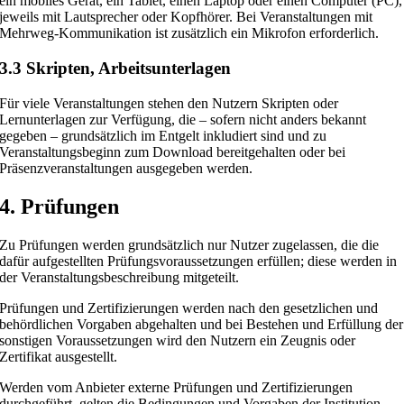
ein mobiles Gerät, ein Tablet, einen Laptop oder einen Computer (PC),
jeweils mit Lautsprecher oder Kopfhörer. Bei Veranstaltungen mit
Mehrweg-Kommunikation ist zusätzlich ein Mikrofon erforderlich.
3.3 Skripten, Arbeitsunterlagen
Für viele Veranstaltungen stehen den Nutzern Skripten oder
Lernunterlagen zur Verfügung, die – sofern nicht anders bekannt
gegeben – grundsätzlich im Entgelt inkludiert sind und zu
Veranstaltungsbeginn zum Download bereitgehalten oder bei
Präsenzveranstaltungen ausgegeben werden.
4. Prüfungen
Zu Prüfungen werden grundsätzlich nur Nutzer zugelassen, die die
dafür aufgestellten Prüfungsvoraussetzungen erfüllen; diese werden in
der Veranstaltungs­beschreibung mitgeteilt.
Prüfungen und Zertifizierungen werden nach den gesetzlichen und
behördlichen Vorgaben abgehalten und bei Bestehen und Erfüllung der
sonstigen Voraussetzungen wird den Nutzern ein Zeugnis oder
Zertifikat ausgestellt.
Werden vom Anbieter externe Prüfungen und Zertifizierungen
durchgeführt, gelten die Bedingungen und Vorgaben der Institution,