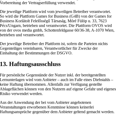
Vorbereitung der Vertragserfüllung verwendet.
Die jeweilige Plattform wird vom jeweiligen Betreiber verantwortet.
So wird die Plattform Games for Business (G4B) von der Games for
Business Korlátolt Felelősségű Társaság, Móré Fülöp u. 33, 7623
Pécs/Ungarn, betrieben und verantwortet. Die Plattform OVOS wird
von der ovos media gmbh, Schottenfeldgasse 60/36-38, A-1070 Wien,
betrieben und verantwortet.
Der jeweilige Betreiber der Plattform ist, sofern die Parteien nichts
Gegenteiliges vereinbaren, Verantwortlicher für Zwecke der
Einhaltung der Bestimmungen der DSGVO.
13. Haftungsausschluss
Für persönliche Gegenstände der Nutzer inkl. der bereitgestellten
Lernunterlagen wird vom Anbieter – auch im Falle eines Diebstahls –
keine Haftung übernommen. Allenfalls zur Verfügung gestellte
Ablageflächen können von den Nutzern auf eigene Gefahr und eigene
Risiko verwendet werden.
Aus der Anwendung der bei vom Anbieter angebotenen
Veranstaltungen erworbenen Kenntnisse können keinerlei
Haftungsansprüche gegenüber dem Anbieter geltend gemacht werden.