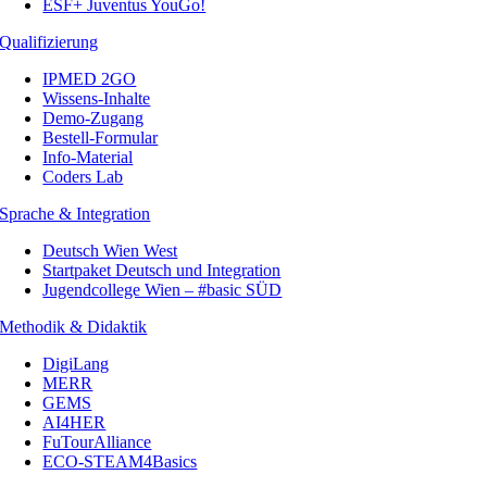
ESF+ Juventus YouGo!
Qualifizierung
IPMED 2GO
Wissens-Inhalte
Demo-Zugang
Bestell-Formular
Info-Material
Coders Lab
Sprache & Integration
Deutsch Wien West
Startpaket Deutsch und Integration
Jugendcollege Wien – #basic SÜD
Methodik & Didaktik
DigiLang
MERR
GEMS
AI4HER
FuTourAlliance
ECO-STEAM4Basics