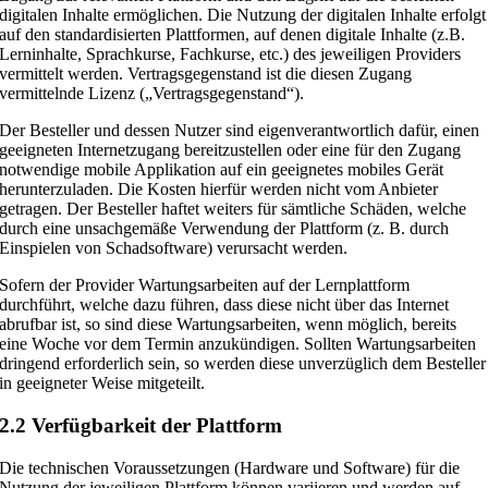
digitalen Inhalte ermöglichen. Die Nutzung der digitalen Inhalte erfolgt
auf den standardisierten Plattformen, auf denen digitale Inhalte (z.B.
Lerninhalte, Sprachkurse, Fachkurse, etc.) des jeweiligen Providers
vermittelt werden. Vertragsgegenstand ist die diesen Zugang
vermittelnde Lizenz („Vertragsgegenstand“).
Der Besteller und dessen Nutzer sind eigenverantwortlich dafür, einen
geeigneten Internetzugang bereitzustellen oder eine für den Zugang
notwendige mobile Applikation auf ein geeignetes mobiles Gerät
herunterzuladen. Die Kosten hierfür werden nicht vom Anbieter
getragen. Der Besteller haftet weiters für sämtliche Schäden, welche
durch eine unsachgemäße Verwendung der Plattform (z. B. durch
Einspielen von Schadsoftware) verursacht werden.
Sofern der Provider Wartungsarbeiten auf der Lernplattform
durchführt, welche dazu führen, dass diese nicht über das Internet
abrufbar ist, so sind diese Wartungsarbeiten, wenn möglich, bereits
eine Woche vor dem Termin anzukündigen. Sollten Wartungsarbeiten
dringend erforderlich sein, so werden diese unverzüglich dem Besteller
in geeigneter Weise mitgeteilt.
2.2 Verfügbarkeit der Plattform
Die technischen Voraussetzungen (Hardware und Software) für die
Nutzung der jeweiligen Plattform können variieren und werden auf