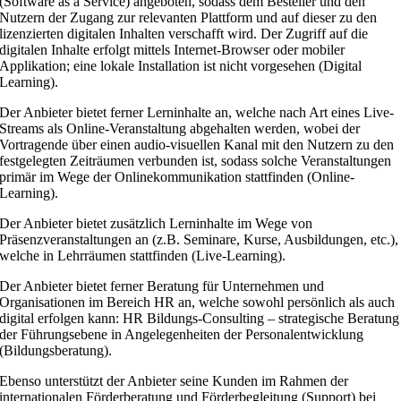
(Software as a Service) angeboten, sodass dem Besteller und den
Nutzern der Zugang zur relevanten Plattform und auf dieser zu den
lizenzierten digitalen Inhalten verschafft wird. Der Zugriff auf die
digitalen Inhalte erfolgt mittels Internet-Browser oder mobiler
Applikation; eine lokale Installation ist nicht vorgesehen (Digital
Learning).
Der Anbieter bietet ferner Lerninhalte an, welche nach Art eines Live-
Streams als Online-Veranstaltung abgehalten werden, wobei der
Vortragende über einen audio-visuellen Kanal mit den Nutzern zu den
festgelegten Zeiträumen verbunden ist, sodass solche Veranstaltungen
primär im Wege der Onlinekommunikation stattfinden (Online-
Learning).
Der Anbieter bietet zusätzlich Lerninhalte im Wege von
Präsenzveranstaltungen an (z.B. Seminare, Kurse, Ausbildungen, etc.),
welche in Lehrräumen stattfinden (Live-Learning).
Der Anbieter bietet ferner Beratung für Unternehmen und
Organisationen im Bereich HR an, welche sowohl persönlich als auch
digital erfolgen kann: HR Bildungs-Consulting – strategische Beratung
der Führungsebene in Angelegenheiten der Personalentwicklung
(Bildungs­beratung).
Ebenso unterstützt der Anbieter seine Kunden im Rahmen der
internationalen Förderberatung und Förderbegleitung (Support) bei