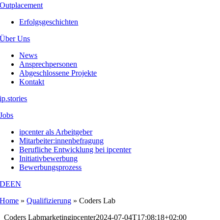
Outplacement
Erfolgsgeschichten
Über Uns
News
Ansprechpersonen
Abgeschlossene Projekte
Kontakt
ip.stories
Jobs
ipcenter als Arbeitgeber
Mitarbeiter:innenbefragung
Berufliche Entwicklung bei ipcenter
Initiativbewerbung
Bewerbungsprozess
DE
EN
Home
»
Qualifizierung
»
Coders Lab
Coders Lab
marketingipcenter
2024-07-04T17:08:18+02:00