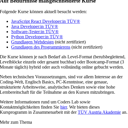
Auf Bedürfnisse maßgeschneiderte Kurse
Folgende Kurse können aktuell besucht werden:
JavaScript React Developer:in TÜV®
Java Developer:in TÜV®
Software-Tester:in TÜV®
Python Developer:in TÜV®
Grundlagen Webdesign
(nicht zertifiziert)
Grundlagen des Programmierens
(nicht zertifiziert)
Die Kurse können je nach Bedarf als Level-Format (berufsbegleitend,
Levelblöcke einzeln oder gesamt buchbar) oder Bootcamp-Format (3
Monate täglich) hybrid oder auch vollständig online gebucht werden.
Neben technischen Voraussetzungen, sind vor allem Interesse an der
Coding-Welt, Englisch Basics, PC-Kenntnisse, eine genaue,
strukturierte Arbeitsweise, analytisches Denken sowie eine hohe
Lernbereitschaft für die Teilnahme an den Kursen mitzubringen.
Weitere Informationen rund um Coders Lab sowie
Kontaktmöglichkeiten finden Sie
hier
. Wir bieten dieses
Kursprogramm in Zusammenarbeit mit der
TÜV Austria Akademie
an.
Mehr zum Thema