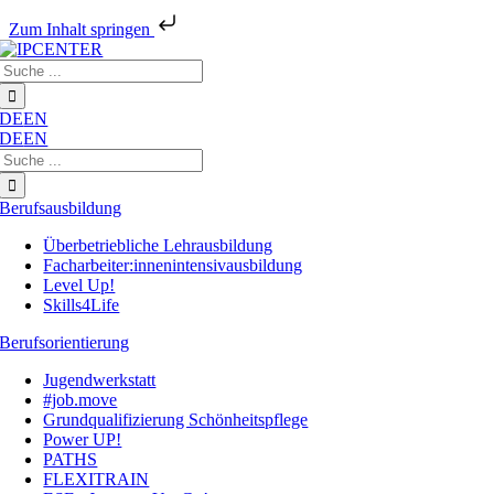
Zum Inhalt springen
Zum
Suche
Inhalt
nach:
springen
DE
EN
DE
EN
Suche
nach:
Berufsausbildung
Überbetriebliche Lehrausbildung
Facharbeiter:innenintensivausbildung
Level Up!
Skills4Life
Berufsorientierung
Jugendwerkstatt
#job.move
Grundqualifizierung Schönheitspflege
Power UP!
PATHS
FLEXITRAIN