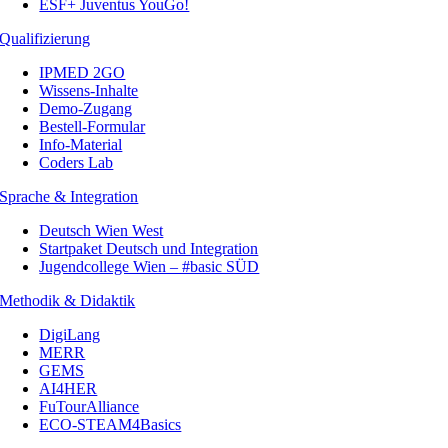
ESF+ Juventus YouGo!
Qualifizierung
IPMED 2GO
Wissens-Inhalte
Demo-Zugang
Bestell-Formular
Info-Material
Coders Lab
Sprache & Integration
Deutsch Wien West
Startpaket Deutsch und Integration
Jugendcollege Wien – #basic SÜD
Methodik & Didaktik
DigiLang
MERR
GEMS
AI4HER
FuTourAlliance
ECO-STEAM4Basics