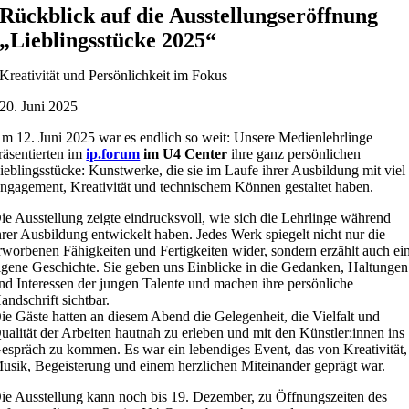
Rückblick auf die Ausstellungseröffnung
„Lieblingsstücke 2025“
Kreativität und Persönlichkeit im Fokus
20. Juni 2025
m 12. Juni 2025 war es endlich so weit: Unsere Medienlehrlinge
räsentierten im
ip.forum
im U4 Center
ihre ganz persönlichen
ieblingsstücke: Kunstwerke, die sie im Laufe ihrer Ausbildung mit viel
ngagement, Kreativität und technischem Können gestaltet haben.
ie Ausstellung zeigte eindrucksvoll, wie sich die Lehrlinge während
hrer Ausbildung entwickelt haben. Jedes Werk spiegelt nicht nur die
rworbenen Fähigkeiten und Fertigkeiten wider, sondern erzählt auch ei
igene Geschichte. Sie geben uns Einblicke in die Gedanken, Haltungen
nd Interessen der jungen Talente und machen ihre persönliche
andschrift sichtbar.
ie Gäste hatten an diesem Abend die Gelegenheit, die Vielfalt und
ualität der Arbeiten hautnah zu erleben und mit den Künstler:innen ins
espräch zu kommen. Es war ein lebendiges Event, das von Kreativität,
usik, Begeisterung und einem herzlichen Miteinander geprägt war.
ie Ausstellung kann noch bis 19. Dezember, zu Öffnungszeiten des