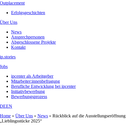
Outplacement
Erfolgsgeschichten
Über Uns
News
Ansprechpersonen
Abgeschlossene Projekte
Kontakt
ip.stories
Jobs
ipcenter als Arbeitgeber
Mitarbeiter:innenbefragung
Berufliche Entwicklung bei ipcenter
Initiativbewerbung
Bewerbungsprozess
DE
EN
Home
»
Über Uns
»
News
»
Rückblick auf die Ausstellungseröffnung
„Lieblingsstücke 2025“