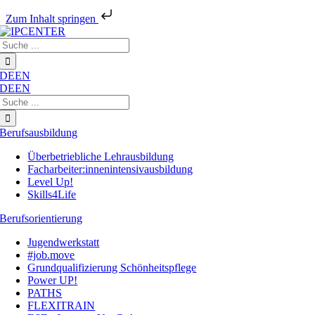
Zum Inhalt springen
Zum
Suche
Inhalt
nach:
springen
DE
EN
DE
EN
Suche
nach:
Berufsausbildung
Überbetriebliche Lehrausbildung
Facharbeiter:innenintensivausbildung
Level Up!
Skills4Life
Berufsorientierung
Jugendwerkstatt
#job.move
Grundqualifizierung Schönheitspflege
Power UP!
PATHS
FLEXITRAIN