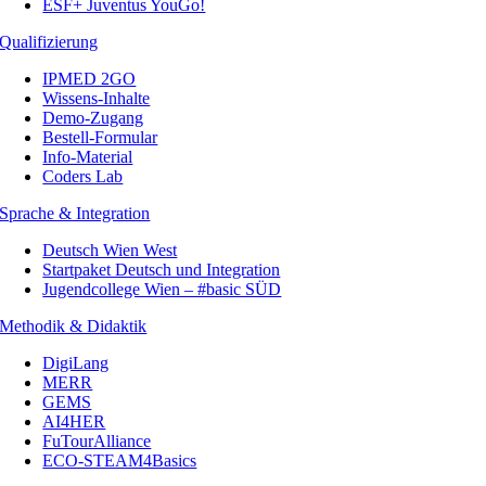
ESF+ Juventus YouGo!
Qualifizierung
IPMED 2GO
Wissens-Inhalte
Demo-Zugang
Bestell-Formular
Info-Material
Coders Lab
Sprache & Integration
Deutsch Wien West
Startpaket Deutsch und Integration
Jugendcollege Wien – #basic SÜD
Methodik & Didaktik
DigiLang
MERR
GEMS
AI4HER
FuTourAlliance
ECO-STEAM4Basics