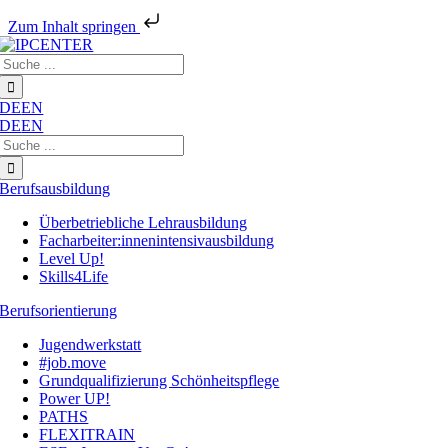
Zum Inhalt springen
Zum
Suche
Inhalt
nach:
springen
DE
EN
DE
EN
Suche
nach:
Berufsausbildung
Überbetriebliche Lehrausbildung
Facharbeiter:innenintensivausbildung
Level Up!
Skills4Life
Berufsorientierung
Jugendwerkstatt
#job.move
Grundqualifizierung Schönheitspflege
Power UP!
PATHS
FLEXITRAIN