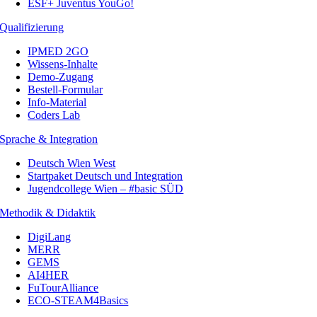
ESF+ Juventus YouGo!
Qualifizierung
IPMED 2GO
Wissens-Inhalte
Demo-Zugang
Bestell-Formular
Info-Material
Coders Lab
Sprache & Integration
Deutsch Wien West
Startpaket Deutsch und Integration
Jugendcollege Wien – #basic SÜD
Methodik & Didaktik
DigiLang
MERR
GEMS
AI4HER
FuTourAlliance
ECO-STEAM4Basics