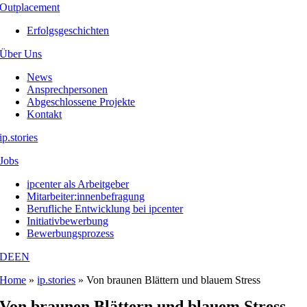
Outplacement
Erfolgsgeschichten
Über Uns
News
Ansprechpersonen
Abgeschlossene Projekte
Kontakt
ip.stories
Jobs
ipcenter als Arbeitgeber
Mitarbeiter:innenbefragung
Berufliche Entwicklung bei ipcenter
Initiativbewerbung
Bewerbungsprozess
DE
EN
Home
»
ip.stories
»
Von braunen Blättern und blauem Stress
Von braunen Blättern und blauem Stress