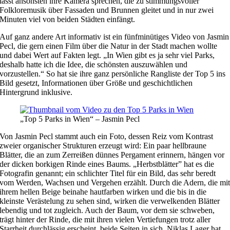
lässt ansonsten ihre Kamera sprechen, die zu stimmungsvoller
Folkloremusik über Fassaden und Brunnen gleitet und in nur zwei
Minuten viel von beiden Städten einfängt.
Auf ganz andere Art informativ ist ein fünfminütiges Video von Jasmin
Pecl, die gern einen Film über die Natur in der Stadt machen wollte
und dabei Wert auf Fakten legt. „In Wien gibt es ja sehr viel Parks,
deshalb hatte ich die Idee, die schönsten auszuwählen und
vorzustellen.“ So hat sie ihre ganz persönliche Rangliste der Top 5 ins
Bild gesetzt, Informationen über Größe und geschichtlichen
Hintergrund inklusive.
„Top 5 Parks in Wien“ – Jasmin Pecl
Von Jasmin Pecl stammt auch ein Foto, dessen Reiz vom Kontrast
zweier organischer Strukturen erzeugt wird: Ein paar hellbraune
Blätter, die an zum Zerreißen dünnes Pergament erinnern, hängen vor
der dicken borkigen Rinde eines Baums. „Herbstblätter” hat es die
Fotografin genannt; ein schlichter Titel für ein Bild, das sehr beredt
vom Werden, Wachsen und Vergehen erzählt. Durch die Adern, die mi
ihrem hellen Beige beinahe hautfarben wirken und die bis in die
kleinste Verästelung zu sehen sind, wirken die verwelkenden Blätter
lebendig und tot zugleich. Auch der Baum, vor dem sie schweben,
trägt hinter der Rinde, die mit ihren vielen Vertiefungen trotz aller
Starrheit durchlässig erscheint, beide Seiten in sich. Niklas Lager hat