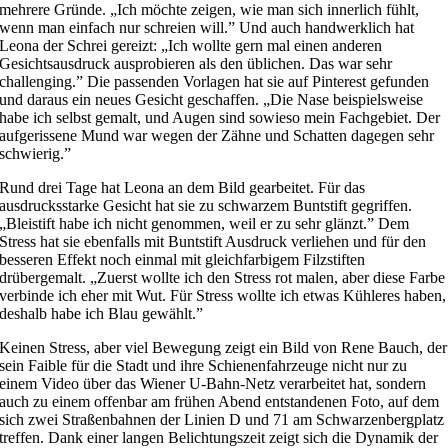
mehrere Gründe. „Ich möchte zeigen, wie man sich innerlich fühlt,
wenn man einfach nur schreien will.” Und auch handwerklich hat
Leona der Schrei gereizt: „Ich wollte gern mal einen anderen
Gesichtsausdruck ausprobieren als den üblichen. Das war sehr
challenging.” Die passenden Vorlagen hat sie auf Pinterest gefunden
und daraus ein neues Gesicht geschaffen. „Die Nase beispielsweise
habe ich selbst gemalt, und Augen sind sowieso mein Fachgebiet. Der
aufgerissene Mund war wegen der Zähne und Schatten dagegen sehr
schwierig.”
Rund drei Tage hat Leona an dem Bild gearbeitet. Für das
ausdrucksstarke Gesicht hat sie zu schwarzem Buntstift gegriffen.
„Bleistift habe ich nicht genommen, weil er zu sehr glänzt.” Dem
Stress hat sie ebenfalls mit Buntstift Ausdruck verliehen und für den
besseren Effekt noch einmal mit gleichfarbigem Filzstiften
drübergemalt. „Zuerst wollte ich den Stress rot malen, aber diese Farbe
verbinde ich eher mit Wut. Für Stress wollte ich etwas Kühleres haben,
deshalb habe ich Blau gewählt.”
Keinen Stress, aber viel Bewegung zeigt ein Bild von Rene Bauch, der
sein Faible für die Stadt und ihre Schienenfahrzeuge nicht nur zu
einem Video über das Wiener U-Bahn-Netz verarbeitet hat, sondern
auch zu einem offenbar am frühen Abend entstandenen Foto, auf dem
sich zwei Straßenbahnen der Linien D und 71 am Schwarzenbergplatz
treffen. Dank einer langen Belichtungszeit zeigt sich die Dynamik der