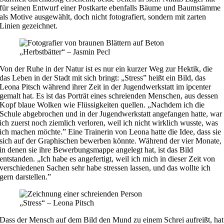
für seinen Entwurf einer Postkarte ebenfalls Bäume und Baumstämme
als Motive ausgewählt, doch nicht fotografiert, sondern mit zarten
Linien gezeichnet.
„Herbstbätter“ – Jasmin Pecl
Von der Ruhe in der Natur ist es nur ein kurzer Weg zur Hektik, die
das Leben in der Stadt mit sich bringt: „Stress” heißt ein Bild, das
Leona Pitsch während ihrer Zeit in der Jugendwerkstatt im ipcenter
gemalt hat. Es ist das Porträt eines schreienden Menschen, aus dessen
Kopf blaue Wolken wie Flüssigkeiten quellen. „Nachdem ich die
Schule abgebrochen und in der Jugendwerkstatt angefangen hatte, war
ich zuerst noch ziemlich verloren, weil ich nicht wirklich wusste, was
ich machen möchte.” Eine Trainerin von Leona hatte die Idee, dass sie
sich auf der Graphischen bewerben könnte. Während der vier Monate,
in denen sie ihre Bewerbungsmappe angelegt hat, ist das Bild
entstanden. „Ich habe es angefertigt, weil ich mich in dieser Zeit von
verschiedenen Sachen sehr habe stressen lassen, und das wollte ich
gern darstellen.”
„Stress“ – Leona Pitsch
Dass der Mensch auf dem Bild den Mund zu einem Schrei aufreißt, hat