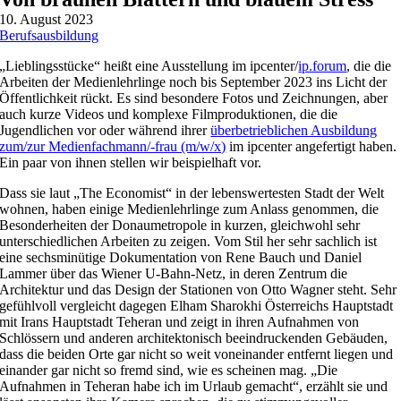
10. August 2023
Berufsausbildung
„Lieblingsstücke“ heißt eine Ausstellung im ipcenter/
ip.forum
, die die
Arbeiten der Medienlehrlinge noch bis September 2023 ins Licht der
Öffentlichkeit rückt. Es sind besondere Fotos und Zeichnungen, aber
auch kurze Videos und komplexe Filmproduktionen, die die
Jugendlichen vor oder während ihrer
überbetrieblichen Ausbildung
zum/zur Medienfachmann/-frau (m/w/x)
im ipcenter angefertigt haben.
Ein paar von ihnen stellen wir beispielhaft vor.
Dass sie laut „The Economist“ in der lebenswertesten Stadt der Welt
wohnen, haben einige Medienlehrlinge zum Anlass genommen, die
Besonderheiten der Donaumetropole in kurzen, gleichwohl sehr
unterschiedlichen Arbeiten zu zeigen. Vom Stil her sehr sachlich ist
eine sechsminütige Dokumentation von Rene Bauch und Daniel
Lammer über das Wiener U-Bahn-Netz, in deren Zentrum die
Architektur und das Design der Stationen von Otto Wagner steht. Sehr
gefühlvoll vergleicht dagegen Elham Sharokhi Österreichs Hauptstadt
mit Irans Hauptstadt Teheran und zeigt in ihren Aufnahmen von
Schlössern und anderen architektonisch beeindruckenden Gebäuden,
dass die beiden Orte gar nicht so weit voneinander entfernt liegen und
einander gar nicht so fremd sind, wie es scheinen mag. „Die
Aufnahmen in Teheran habe ich im Urlaub gemacht“, erzählt sie und