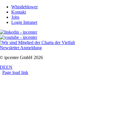
Whistleblower
Kontakt
Jobs
Login Intranet
Newsletter Anmeldung
© ipcenter GmbH 2026
DE
EN
Page load link
Nach
oben