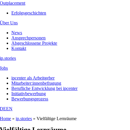
Outplacement
Erfolgsgeschichten
Über Uns
News
Ansprechpersonen
Abgeschlossene Projekte
Kontakt
ip.stories
Jobs
ipcenter als Arbeitgeber
Mitarbeiter:innenbefragung
Berufliche Entwicklung bei ipcenter
Initiativbewerbung
Bewerbungsprozess
DE
EN
Home
»
ip.stories
»
Vielfältige Lernräume
Vielfältige Lernräume