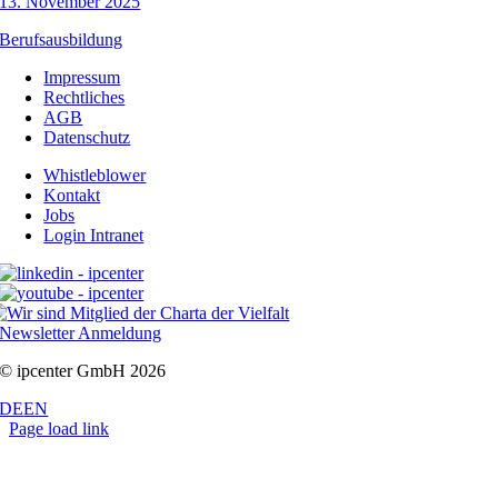
13. November 2025
Berufsausbildung
Impressum
Rechtliches
AGB
Datenschutz
Whistleblower
Kontakt
Jobs
Login Intranet
Newsletter Anmeldung
© ipcenter GmbH 2026
DE
EN
Page load link
Nach
oben