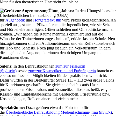
Mitte für den theoretischen Unterricht frei bleibt.
Übungslabors:
In den Übungslabors der
Überbetrieblichen Lehrausbildung (ÜBA)
für
Augenoptik
und
Hörgeräteakustik
wird Praxis großgeschrieben. An
speziell ausgestatteten Plätzen lernen die Jugendlichen, wie sie Seh-
und Hörbehelfe anfertigen, Gläser schleifen und Ohrabdrücke machen
können. „Wir haben die Räume mehrmals optimiert und auf die
Wünsche der Trainer:innen zugeschnitten”, erklärt Jasmin Scholz. Neu
hinzugekommen sind ein Audiometrieraum und ein Refraktionsbereich
für Hör- und Sehtests. Noch jung ist auch ein Verkaufsraum, in dem
die angehenden Augenoptiker:innen den richtigen Umgang mit
Kund:innen üben.
Salons:
In den Lehrausbildungen
zum:zur Friseur:in
(Stylist:in)
sowie
zum:zur Kosmetiker:in und Fußpfleger:in
braucht es
ebenso umfassende Möglichkeiten für den praktischen Unterricht.
Dafür wurden in der Breitenfurter Straße 111 – 113 zwei große Salons
für Kund:innen geschaffen. Sie gleichen dabei bis aufs Haar
professionellen Friseursalons und Kosmetikstudios; das heißt, es gibt
Kassen- und Empfangsbereiche mit Garderoben, Friseurstühle bzw.
Kosmetikliegen, Rollcontainer und vielem mehr.
Spezialräume:
Dazu gehören etwa das Fotostudio für
die
Überbetriebliche Lehrausbildung Medienfachmann/-frau (m/w/x)
,