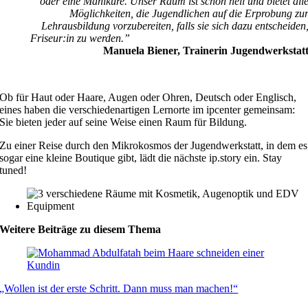
oder eine Maniküre. Unser Raum ist schön hell und bietet all
Möglichkeiten, die Jugendlichen auf die Erprobung zu
Lehrausbildung vorzubereiten, falls sie sich dazu entscheiden
Friseur:in zu werden.
Manuela Biener, Trainerin Jugendwerkstat
Ob für Haut oder Haare, Augen oder Ohren, Deutsch oder Englisch,
eines haben die verschiedenartigen Lernorte im ipcenter gemeinsam:
Sie bieten jeder auf seine Weise einen Raum für Bildung.
Zu einer Reise durch den Mikrokosmos der Jugendwerkstatt, in dem es
sogar eine kleine Boutique gibt, lädt die nächste ip.story ein. Stay
tuned!
Weitere Beiträge zu diesem Thema
„Wollen ist der erste Schritt. Dann muss man machen!“