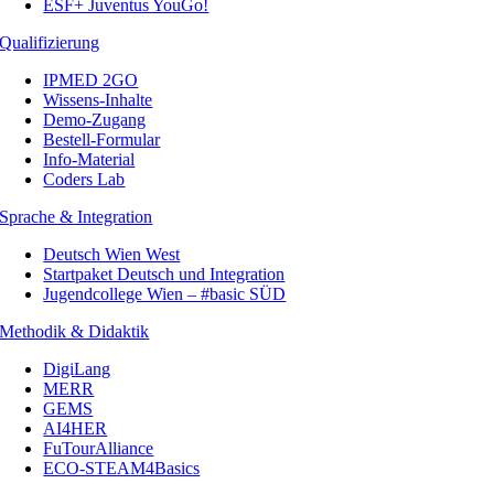
ESF+ Juventus YouGo!
Qualifizierung
IPMED 2GO
Wissens-Inhalte
Demo-Zugang
Bestell-Formular
Info-Material
Coders Lab
Sprache & Integration
Deutsch Wien West
Startpaket Deutsch und Integration
Jugendcollege Wien – #basic SÜD
Methodik & Didaktik
DigiLang
MERR
GEMS
AI4HER
FuTourAlliance
ECO-STEAM4Basics