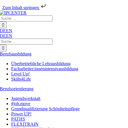
Zum Inhalt springen
Zum
Suche
Inhalt
nach:
springen
DE
EN
DE
EN
Suche
nach:
Berufsausbildung
Überbetriebliche Lehrausbildung
Facharbeiter:innenintensivausbildung
Level Up!
Skills4Life
Berufsorientierung
Jugendwerkstatt
#job.move
Grundqualifizierung Schönheitspflege
Power UP!
PATHS
FLEXITRAIN