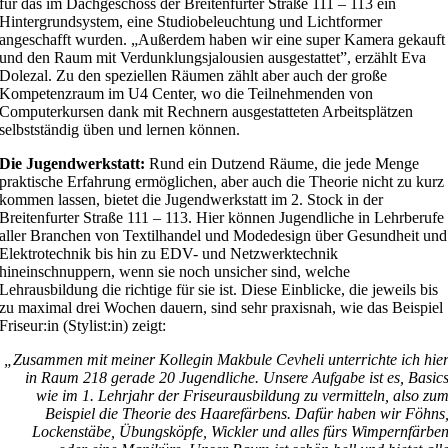
für das im Dachgeschoss der Breitenfurter Straße 111 – 113 ein
Hintergrundsystem, eine Studiobeleuchtung und Lichtformer
angeschafft wurden. „Außerdem haben wir eine super Kamera gekauft
und den Raum mit Verdunklungsjalousien ausgestattet”, erzählt Eva
Dolezal. Zu den speziellen Räumen zählt aber auch der große
Kompetenzraum im U4 Center, wo die Teilnehmenden von
Computerkursen dank mit Rechnern ausgestatteten Arbeitsplätzen
selbstständig üben und lernen können.
Die Jugendwerkstatt:
Rund ein Dutzend Räume, die jede Menge
praktische Erfahrung ermöglichen, aber auch die Theorie nicht zu kurz
kommen lassen, bietet die Jugendwerkstatt im 2. Stock in der
Breitenfurter Straße 111 – 113. Hier können Jugendliche in Lehrberufe
aller Branchen von Textilhandel und Modedesign über Gesundheit und
Elektrotechnik bis hin zu EDV- und Netzwerktechnik
hineinschnuppern, wenn sie noch unsicher sind, welche
Lehrausbildung die richtige für sie ist. Diese Einblicke, die jeweils bis
zu maximal drei Wochen dauern, sind sehr praxisnah, wie das Beispiel
Friseur:in (Stylist:in) zeigt:
„Zusammen mit meiner Kollegin Makbule Cevheli unterrichte ich hie
in Raum 218 gerade 20 Jugendliche. Unsere Aufgabe ist es, Basic
wie im 1. Lehrjahr der Friseurausbildung zu vermitteln, also zu
Beispiel die Theorie des Haarefärbens. Dafür haben wir Föhns
Lockenstäbe, Übungsköpfe, Wickler und alles fürs Wimpernfärbe