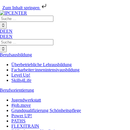
Zum Inhalt springen
Zum
Suche
Inhalt
nach:
springen
DE
EN
DE
EN
Suche
nach:
Berufsausbildung
Überbetriebliche Lehrausbildung
Facharbeiter:innenintensivausbildung
Level Up!
Skills4Life
Berufsorientierung
Jugendwerkstatt
#job.move
Grundqualifizierung Schönheitspflege
Power UP!
PATHS
FLEXITRAIN