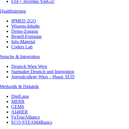
ESF+ Juventus YouGo!
Qualifizierung
IPMED 2GO
Wissens-Inhalte
Demo-Zugang
Bestell-Formular
Info-Material
Coders Lab
Sprache & Integration
Deutsch Wien West
Startpaket Deutsch und Integration
Jugendcollege Wien – #basic SÜD
Methodik & Didaktik
DigiLang
MERR
GEMS
AI4HER
FuTourAlliance
ECO-STEAM4Basics