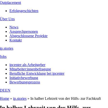
Outplacement
Erfolgsgeschichten
Über Uns
News
Ansprechpersonen
Abgeschlossene Projekte
Kontakt
ip.stories
Jobs
ipcenter als Arbeitgeber
Mitarbeiter:innenbefragung
Berufliche Entwicklung bei ipcenter
Initiativbewerbung
Bewerbungsprozess
DE
EN
Home
»
ip.stories
»
In halber Lehrzeit von der Hilfs- zur Fachkraft
In halber Lehrzeit von der Hilfs- zur