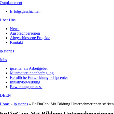
Outplacement
Erfolgsgeschichten
Über Uns
News
Ansprechpersonen
Abgeschlossene Projekte
Kontakt
ip.stories
Jobs
ipcenter als Arbeitgeber
Mitarbeiter:innenbefragung
Berufliche Entwicklung bei ipcenter
Initiativbewerbung
Bewerbungsprozess
DE
EN
Home
»
ip.stories
»
EnFinCap: Mit Bildung Unternehmerinnen stärken
EnFinCap: Mit Bildung Unternehmerinnen