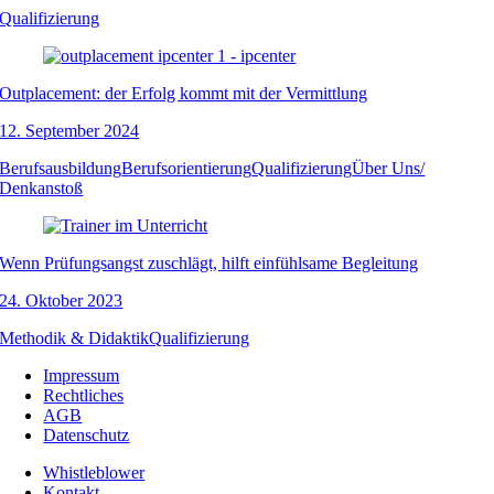
Qualifizierung
Outplacement: der Erfolg kommt mit der Vermittlung
12. September 2024
Berufsausbildung
Berufsorientierung
Qualifizierung
Über Uns/
Denkanstoß
Wenn Prüfungsangst zuschlägt, hilft einfühlsame Begleitung
24. Oktober 2023
Methodik & Didaktik
Qualifizierung
Impressum
Rechtliches
AGB
Datenschutz
Whistleblower
Kontakt