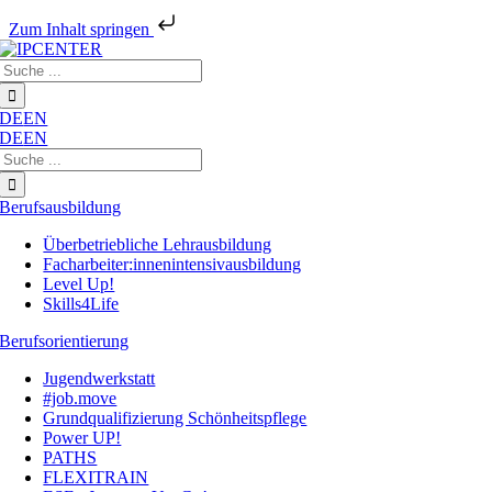
Zum Inhalt springen
Zum
Suche
Inhalt
nach:
springen
DE
EN
DE
EN
Suche
nach:
Berufsausbildung
Überbetriebliche Lehrausbildung
Facharbeiter:innenintensivausbildung
Level Up!
Skills4Life
Berufsorientierung
Jugendwerkstatt
#job.move
Grundqualifizierung Schönheitspflege
Power UP!
PATHS
FLEXITRAIN