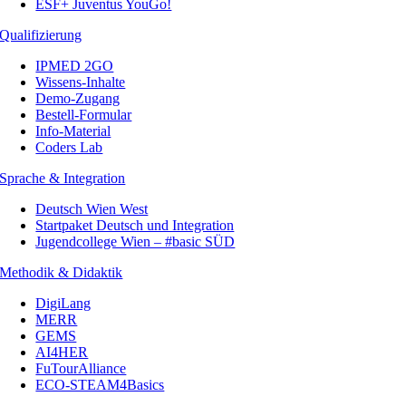
ESF+ Juventus YouGo!
Qualifizierung
IPMED 2GO
Wissens-Inhalte
Demo-Zugang
Bestell-Formular
Info-Material
Coders Lab
Sprache & Integration
Deutsch Wien West
Startpaket Deutsch und Integration
Jugendcollege Wien – #basic SÜD
Methodik & Didaktik
DigiLang
MERR
GEMS
AI4HER
FuTourAlliance
ECO-STEAM4Basics