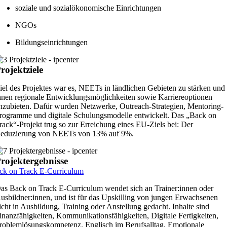
soziale und sozialökonomische Einrichtungen
NGOs
Bildungseinrichtungen
rojektziele
iel des Projektes war es, NEETs in ländlichen Gebieten zu stärken und
hnen regionale Entwicklungsmöglichkeiten sowie Karriereoptionen
nzubieten. Dafür wurden Netzwerke, Outreach-Strategien, Mentoring-
rogramme und digitale Schulungsmodelle entwickelt. Das „Back on
rack“-Projekt trug so zur Erreichung eines EU-Ziels bei: Der
eduzierung von NEETs von 13% auf 9%.
rojektergebnisse
ck on Track E-Curriculum
as Back on Track E-Curriculum wendet sich an Trainer:innen oder
usbildner:innen, und ist für das Upskilling von jungen Erwachsenen
icht in Ausbildung, Training oder Anstellung gedacht. Inhalte sind
inanzfähigkeiten, Kommunikationsfähigkeiten, Digitale Fertigkeiten,
roblemlösungskompetenz, Englisch im Berufsalltag, Emotionale