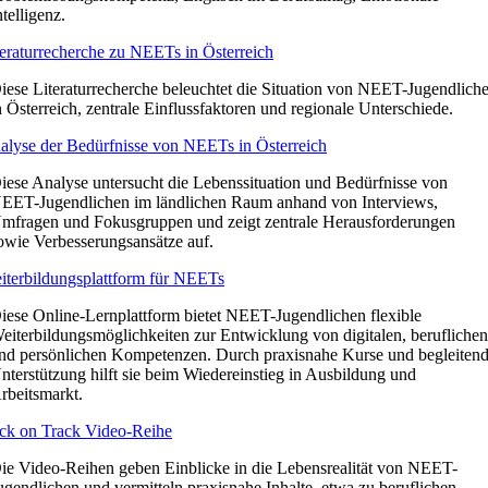
ntelligenz.
teraturrecherche zu NEETs in Österreich
iese Literaturrecherche beleuchtet die Situation von NEET-Jugendlich
n Österreich, zentrale Einflussfaktoren und regionale Unterschiede.
alyse der Bedürfnisse von NEETs in Österreich
iese Analyse untersucht die Lebenssituation und Bedürfnisse von
EET-Jugendlichen im ländlichen Raum anhand von Interviews,
mfragen und Fokusgruppen und zeigt zentrale Herausforderungen
owie Verbesserungsansätze auf.
iterbildungsplattform für NEETs
iese Online-Lernplattform bietet NEET-Jugendlichen flexible
eiterbildungsmöglichkeiten zur Entwicklung von digitalen, berufliche
nd persönlichen Kompetenzen. Durch praxisnahe Kurse und begleiten
nterstützung hilft sie beim Wiedereinstieg in Ausbildung und
rbeitsmarkt.
ck on Track Video-Reihe
ie Video-Reihen geben Einblicke in die Lebensrealität von NEET-
ugendlichen und vermitteln praxisnahe Inhalte, etwa zu beruflichen