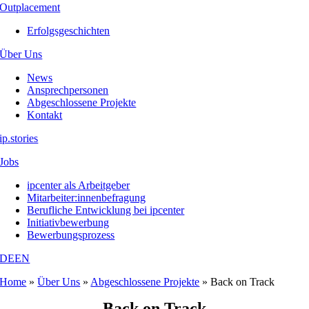
Outplacement
Erfolgsgeschichten
Über Uns
News
Ansprechpersonen
Abgeschlossene Projekte
Kontakt
ip.stories
Jobs
ipcenter als Arbeitgeber
Mitarbeiter:innenbefragung
Berufliche Entwicklung bei ipcenter
Initiativbewerbung
Bewerbungsprozess
DE
EN
Home
»
Über Uns
»
Abgeschlossene Projekte
»
Back on Track
Back on Track