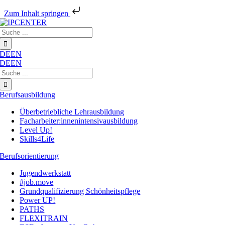
Zum Inhalt springen
Zum
Suche
Inhalt
nach:
springen
DE
EN
DE
EN
Suche
nach:
Berufsausbildung
Überbetriebliche Lehrausbildung
Facharbeiter:innenintensivausbildung
Level Up!
Skills4Life
Berufsorientierung
Jugendwerkstatt
#job.move
Grundqualifizierung Schönheitspflege
Power UP!
PATHS
FLEXITRAIN