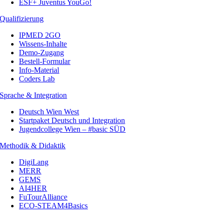
ESF+ Juventus YouGo!
Qualifizierung
IPMED 2GO
Wissens-Inhalte
Demo-Zugang
Bestell-Formular
Info-Material
Coders Lab
Sprache & Integration
Deutsch Wien West
Startpaket Deutsch und Integration
Jugendcollege Wien – #basic SÜD
Methodik & Didaktik
DigiLang
MERR
GEMS
AI4HER
FuTourAlliance
ECO-STEAM4Basics