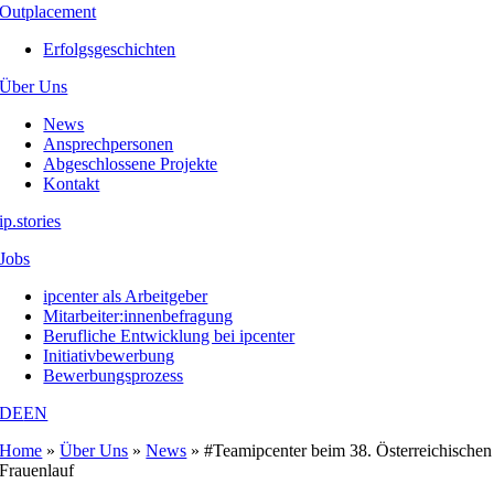
Outplacement
Erfolgsgeschichten
Über Uns
News
Ansprechpersonen
Abgeschlossene Projekte
Kontakt
ip.stories
Jobs
ipcenter als Arbeitgeber
Mitarbeiter:innenbefragung
Berufliche Entwicklung bei ipcenter
Initiativbewerbung
Bewerbungsprozess
DE
EN
Home
»
Über Uns
»
News
»
#Teamipcenter beim 38. Österreichischen
Frauenlauf