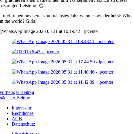
ir gratulieren allen Läuferinnen und Walkerinnen herzlich zu dieser
roßartigen Leistung!
👏
.und freuen uns bereits auf nächstes Jahr, wenn es wieder heißt: Who
un the world? Girls!
vorheriger Beitrag
nächster Beitrag
Impressum
Rechtliches
AGB
Datenschutz