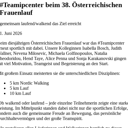
#Teamipcenter beim 38. Österreichischen
Frauenlauf
gemeinsam laufend/walkend das Ziel erreicht
1. Juni 2026
eim diesjährigen Österreichischen Frauenlauf war das #Teamipcenter
rneut sportlich mit dabei. Unsere Kolleginnen Isabella Bosch, Judith
allner, Nevena Milosevic, Michaela Golfinopoulos,
Natalia
heodoridou, Hend Taye,
Alice Penna und Sonja Karakanovski gingen
it viel Motivation, Teamgeist und Begeisterung an den Start.
it großem Einsatz meisterten sie die unterschiedlichen Disziplinen:
5 km Nordic Walking
5 km Lauf
10 km Lauf
Ob walkend oder laufend – jede einzelne Teilnehmerin zeigte eine stark
eistung. Im Mittelpunkt standen dabei nicht nur die sportlichen Erfolge
ondern auch die gemeinsame Freude an Bewegung, das persönliche
urchhaltevermögen und der
große
Teamspirit.