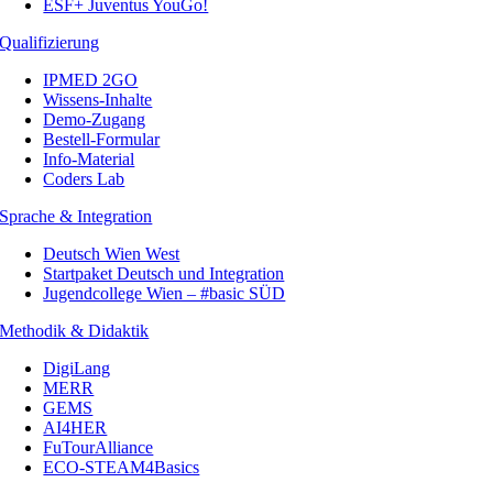
ESF+ Juventus YouGo!
Qualifizierung
IPMED 2GO
Wissens-Inhalte
Demo-Zugang
Bestell-Formular
Info-Material
Coders Lab
Sprache & Integration
Deutsch Wien West
Startpaket Deutsch und Integration
Jugendcollege Wien – #basic SÜD
Methodik & Didaktik
DigiLang
MERR
GEMS
AI4HER
FuTourAlliance
ECO-STEAM4Basics