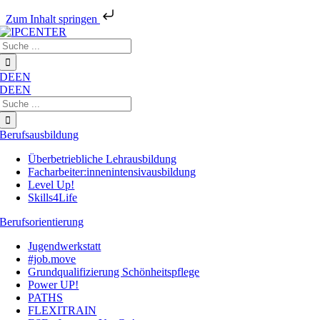
Zum Inhalt springen
Zum
Suche
Inhalt
nach:
springen
DE
EN
DE
EN
Suche
nach:
Berufsausbildung
Überbetriebliche Lehrausbildung
Facharbeiter:innenintensivausbildung
Level Up!
Skills4Life
Berufsorientierung
Jugendwerkstatt
#job.move
Grundqualifizierung Schönheitspflege
Power UP!
PATHS
FLEXITRAIN