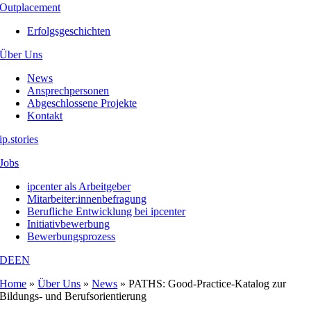
Outplacement
Erfolgsgeschichten
Über Uns
News
Ansprechpersonen
Abgeschlossene Projekte
Kontakt
ip.stories
Jobs
ipcenter als Arbeitgeber
Mitarbeiter:innenbefragung
Berufliche Entwicklung bei ipcenter
Initiativbewerbung
Bewerbungsprozess
DE
EN
Home
»
Über Uns
»
News
»
PATHS: Good-Practice-Katalog zur
Bildungs- und Berufsorientierung