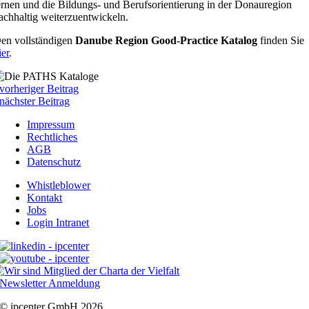
ernen und die Bildungs- und Berufsorientierung in der Donauregion
achhaltig weiterzuentwickeln.
en vollständigen
Danube Region Good-Practice Katalog
finden Sie
ier
.
vorheriger Beitrag
nächster Beitrag
Impressum
Rechtliches
AGB
Datenschutz
Whistleblower
Kontakt
Jobs
Login Intranet
Newsletter Anmeldung
© ipcenter GmbH 2026