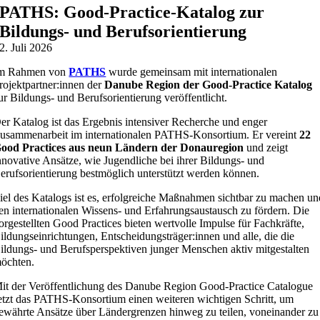
PATHS: Good-Practice-Katalog zur
Bildungs- und Berufsorientierung
2. Juli 2026
m Rahmen von
PATHS
wurde gemeinsam mit internationalen
rojektpartner:innen der
Danube Region der Good-Practice Katalog
ur Bildungs- und Berufsorientierung veröffentlicht.
er Katalog ist das Ergebnis intensiver Recherche und enger
usammenarbeit im internationalen PATHS-Konsortium. Er vereint
22
ood Practices aus neun Ländern der Donauregion
und zeigt
nnovative Ansätze, wie Jugendliche bei ihrer Bildungs- und
erufsorientierung bestmöglich unterstützt werden können.
iel des Katalogs ist es, erfolgreiche Maßnahmen sichtbar zu machen un
en internationalen Wissens- und Erfahrungsaustausch zu fördern. Die
orgestellten Good Practices bieten wertvolle Impulse für Fachkräfte,
ildungseinrichtungen, Entscheidungsträger:innen und alle, die die
ildungs- und Berufsperspektiven junger Menschen aktiv mitgestalten
öchten.
it der Veröffentlichung des Danube Region Good-Practice Catalogue
etzt das PATHS-Konsortium einen weiteren wichtigen Schritt, um
ewährte Ansätze über Ländergrenzen hinweg zu teilen, voneinander zu