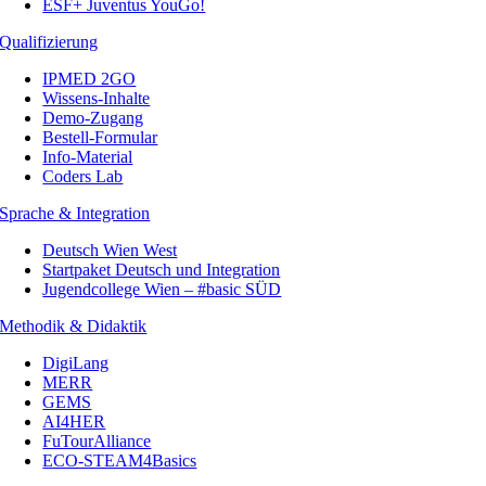
ESF+ Juventus YouGo!
Qualifizierung
IPMED 2GO
Wissens-Inhalte
Demo-Zugang
Bestell-Formular
Info-Material
Coders Lab
Sprache & Integration
Deutsch Wien West
Startpaket Deutsch und Integration
Jugendcollege Wien – #basic SÜD
Methodik & Didaktik
DigiLang
MERR
GEMS
AI4HER
FuTourAlliance
ECO-STEAM4Basics