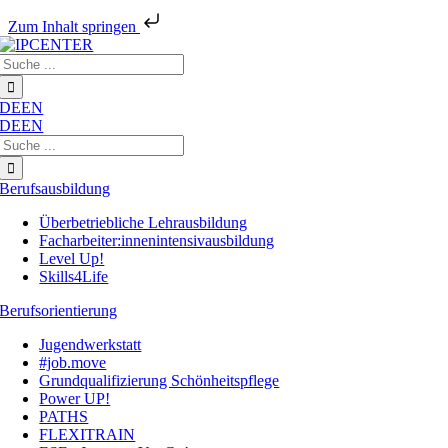
Zum Inhalt springen
Zum
Suche
Inhalt
nach:
springen
DE
EN
DE
EN
Suche
nach:
Berufsausbildung
Überbetriebliche Lehrausbildung
Facharbeiter:innenintensivausbildung
Level Up!
Skills4Life
Berufsorientierung
Jugendwerkstatt
#job.move
Grundqualifizierung Schönheitspflege
Power UP!
PATHS
FLEXITRAIN