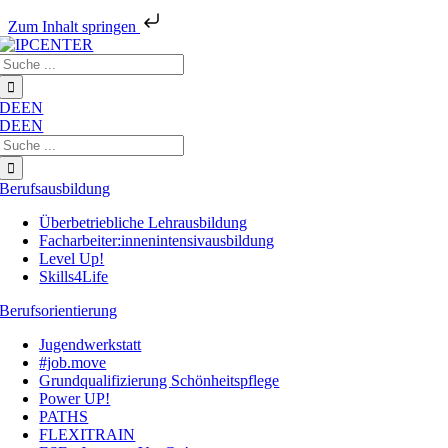
Zum Inhalt springen
Zum
Suche
Inhalt
nach:
springen
DE
EN
DE
EN
Suche
nach:
Berufsausbildung
Überbetriebliche Lehrausbildung
Facharbeiter:innenintensivausbildung
Level Up!
Skills4Life
Berufsorientierung
Jugendwerkstatt
#job.move
Grundqualifizierung Schönheitspflege
Power UP!
PATHS
FLEXITRAIN