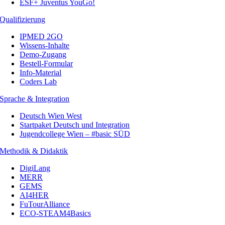
ESF+ Juventus YouGo!
Qualifizierung
IPMED 2GO
Wissens-Inhalte
Demo-Zugang
Bestell-Formular
Info-Material
Coders Lab
Sprache & Integration
Deutsch Wien West
Startpaket Deutsch und Integration
Jugendcollege Wien – #basic SÜD
Methodik & Didaktik
DigiLang
MERR
GEMS
AI4HER
FuTourAlliance
ECO-STEAM4Basics