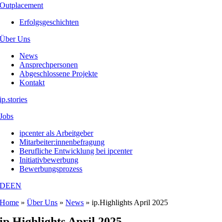
Outplacement
Erfolgsgeschichten
Über Uns
News
Ansprechpersonen
Abgeschlossene Projekte
Kontakt
ip.stories
Jobs
ipcenter als Arbeitgeber
Mitarbeiter:innenbefragung
Berufliche Entwicklung bei ipcenter
Initiativbewerbung
Bewerbungsprozess
DE
EN
Home
»
Über Uns
»
News
»
ip.Highlights April 2025
ip.Highlights April 2025