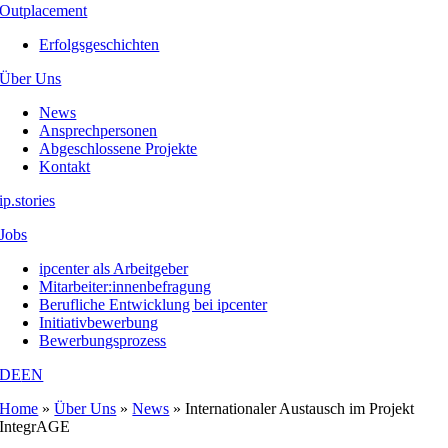
Outplacement
Erfolgsgeschichten
Über Uns
News
Ansprechpersonen
Abgeschlossene Projekte
Kontakt
ip.stories
Jobs
ipcenter als Arbeitgeber
Mitarbeiter:innenbefragung
Berufliche Entwicklung bei ipcenter
Initiativbewerbung
Bewerbungsprozess
DE
EN
Home
»
Über Uns
»
News
»
Internationaler Austausch im Projekt
IntegrAGE