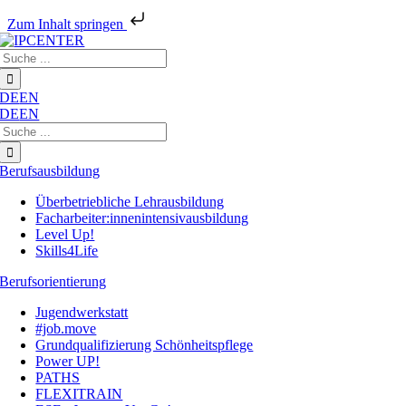
Zum Inhalt springen
Zum
Suche
Inhalt
nach:
springen
DE
EN
DE
EN
Suche
nach:
Berufsausbildung
Überbetriebliche Lehrausbildung
Facharbeiter:innenintensivausbildung
Level Up!
Skills4Life
Berufsorientierung
Jugendwerkstatt
#job.move
Grundqualifizierung Schönheitspflege
Power UP!
PATHS
FLEXITRAIN