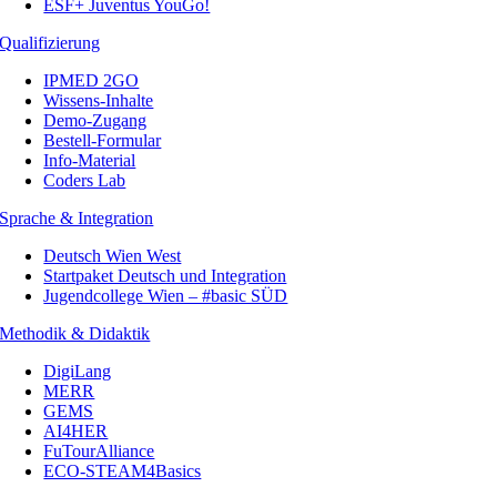
ESF+ Juventus YouGo!
Qualifizierung
IPMED 2GO
Wissens-Inhalte
Demo-Zugang
Bestell-Formular
Info-Material
Coders Lab
Sprache & Integration
Deutsch Wien West
Startpaket Deutsch und Integration
Jugendcollege Wien – #basic SÜD
Methodik & Didaktik
DigiLang
MERR
GEMS
AI4HER
FuTourAlliance
ECO-STEAM4Basics