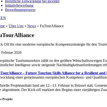
Berufliche Entwicklung bei ipcenter
Initiativbewerbung
Bewerbungsprozess
E
EN
ome
»
Über Uns
»
News
»
FuTourAlliance
uTourAlliance
ck Off für eine moderne europäische Kompetenzstrategie für den Tour
. Februar 2026
ropäische Tourismussektor zählt zu den größten Wirtschaftszweigen Eur
nstlicher Intelligenz sowie steigende Nachhaltigkeitsanforderungen 
TourAlliance – Future Tourism Skills Alliance for a Resilient and
twicklung einer gemeinsamen europäischen Kompetenz- und Qualifizieru
fizielle Projektauftakt fand am 12.–13. Februar in Brüssel statt. Gemei
te abgestimmt. Der Kick-off markiert den Beginn einer vierjährigen Zu
s Projekt