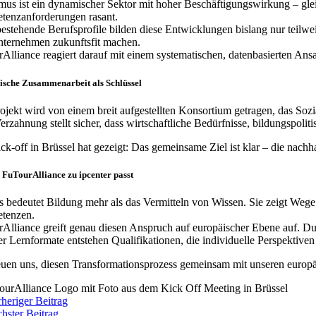
mus ist ein dynamischer Sektor mit hoher Beschäftigungswirkung – glei
enzanforderungen rasant.
bestehende Berufsprofile bilden diese Entwicklungen bislang nur teilwei
ternehmen zukunftsfit machen.
Alliance reagiert darauf mit einem systematischen, datenbasierten Ans
sche Zusammenarbeit als Schlüssel
ojekt wird von einem breit aufgestellten Konsortium getragen, das Soz
erzahnung stellt sicher, dass wirtschaftliche Bedürfnisse, bildungs
ck-off in Brüssel hat gezeigt: Das gemeinsame Ziel ist klar – die nach
uTourAlliance zu ipcenter passt
s bedeutet Bildung mehr als das Vermitteln von Wissen. Sie zeigt We
tenzen.
Alliance greift genau diesen Anspruch auf europäischer Ebene auf. Du
ler Lernformate entstehen Qualifikationen, die individuelle Perspektiven
euen uns, diesen Transformationsprozess gemeinsam mit unseren europäi
rheriger Beitrag
chster Beitrag