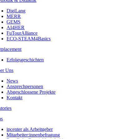
thodik & Didaktik
DigiLang
MERR
GEMS
AI4HER
FuTourAlliance
ECO-STEAM4Basics
tplacement
Erfolgsgeschichten
er Uns
News
Ansprechpersonen
Abgeschlossene Projekte
Kontakt
stories
bs
ipcenter als Arbeitgeber
Mitarbeiter:innenbefragung