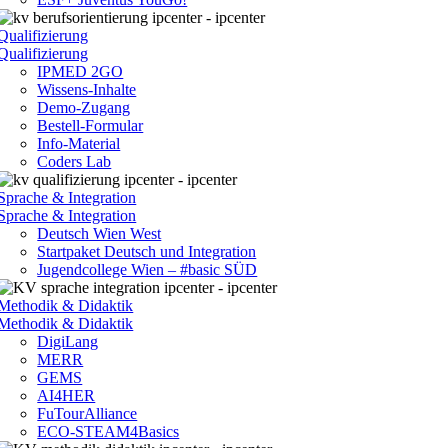
Qualifizierung
Qualifizierung
IPMED 2GO
Wissens-Inhalte
Demo-Zugang
Bestell-Formular
Info-Material
Coders Lab
Sprache & Integration
Sprache & Integration
Deutsch Wien West
Startpaket Deutsch und Integration
Jugendcollege Wien – #basic SÜD
Methodik & Didaktik
Methodik & Didaktik
DigiLang
MERR
GEMS
AI4HER
FuTourAlliance
ECO-STEAM4Basics