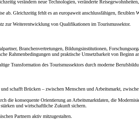
chzeitig verändern neue Technologien, veränderte Reisegewohnheiten, 
se ab. Gleichzeitig fehlt es an europaweit anschlussfähigen, flexiblen
atz zur Weiterentwicklung von Qualifikationen im Tourismussektor.
ialpartner, Branchenvertretungen, Bildungsinstitutionen, Forschungsor
politische Rahmenbedingungen und praktische Umsetzbarkeit von Beginn
haltige Transformation des Tourismussektors durch moderne Berufsbildun
ge und schafft Brücken – zwischen Menschen und Arbeitsmarkt, zwisch
rch die konsequente Orientierung an Arbeitsmarktdaten, die Modernisi
 stärken und wirtschaftliche Zukunft sichern.
schen Partnern aktiv mitzugestalten.