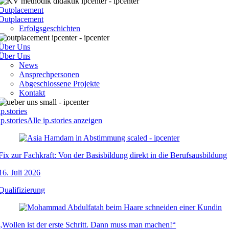
Outplacement
Outplacement
Erfolgsgeschichten
Über Uns
Über Uns
News
Ansprechpersonen
Abgeschlossene Projekte
Kontakt
ip.stories
ip.stories
Alle ip.stories anzeigen
Fix zur Fachkraft: Von der Basisbildung direkt in die Berufsausbildung
16. Juli 2026
Qualifizierung
„Wollen ist der erste Schritt. Dann muss man machen!“