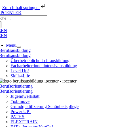
Zum Inhalt springen
Zum
che
Inhalt
ch:
springen
E
EN
E
EN
Menü
Berufsausbildung
Berufsausbildung
Überbetriebliche Lehrausbildung
Facharbeiter:innenintensivausbildung
Level Up!
Skills4Life
Berufsorientierung
Berufsorientierung
Jugendwerkstatt
#job.move
Grundqualifizierung Schönheitspflege
Power UP!
PATHS
FLEXITRAIN
ESF+ Juventus YouGo!