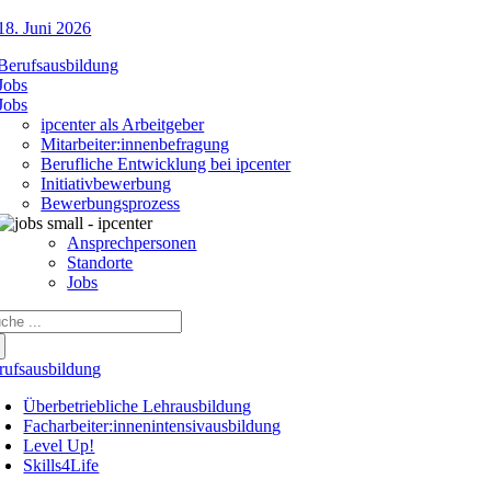
18. Juni 2026
Berufsausbildung
Jobs
Jobs
ipcenter als Arbeitgeber
Mitarbeiter:innenbefragung
Berufliche Entwicklung bei ipcenter
Initiativbewerbung
Bewerbungsprozess
Ansprechpersonen
Standorte
Jobs
che
ch:
rufsausbildung
Überbetriebliche Lehrausbildung
Facharbeiter:innenintensivausbildung
Level Up!
Skills4Life