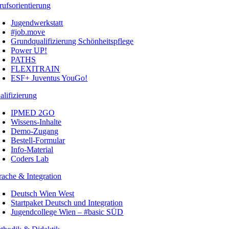
rufsorientierung
Jugendwerkstatt
#job.move
Grundqualifizierung Schönheitspflege
Power UP!
PATHS
FLEXITRAIN
ESF+ Juventus YouGo!
alifizierung
IPMED 2GO
Wissens-Inhalte
Demo-Zugang
Bestell-Formular
Info-Material
Coders Lab
rache & Integration
Deutsch Wien West
Startpaket Deutsch und Integration
Jugendcollege Wien – #basic SÜD