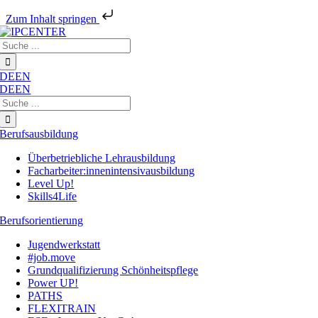
Zum Inhalt springen
Zum
Suche
Inhalt
nach:
springen
DE
EN
DE
EN
Suche
nach:
Berufsausbildung
Überbetriebliche Lehrausbildung
Facharbeiter:innenintensivausbildung
Level Up!
Skills4Life
Berufsorientierung
Jugendwerkstatt
#job.move
Grundqualifizierung Schönheitspflege
Power UP!
PATHS
FLEXITRAIN