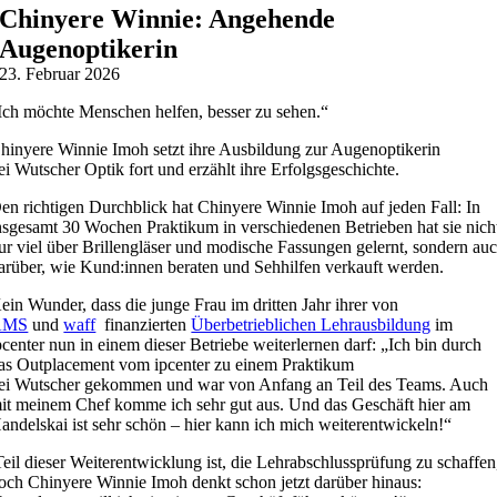
Chinyere Winnie: Angehende
Augenoptikerin
23. Februar 2026
Ich möchte Menschen helfen, besser zu sehen.“
hinyere Winnie Imoh setzt ihre Ausbildung zur Augenoptikerin
ei
Wutscher Optik
fort und erzählt ihre Erfolgsgeschichte.
en richtigen Durchblick hat Chinyere Winnie Imoh auf jeden Fall: In
nsgesamt 30 Wochen Praktikum in verschiedenen Betrieben hat sie nich
ur viel über Brillengläser und modische Fassungen gelernt, sondern au
arüber, wie Kund:innen beraten und Sehhilfen verkauft werden.
ein Wunder, dass die junge Frau im dritten Jahr ihrer
von
AMS
und
waff
finanzierten
Überbetrieblichen Lehrausbildung
im
pcenter nun in einem dieser Betriebe weiterlernen darf: „Ich bin durch
as Outplacement vom ipcenter zu einem Praktikum
ei Wutscher gekommen und war von Anfang an Teil des Teams. Auch
it meinem Chef komme ich sehr gut aus. Und das Geschäft hier am
andelskai ist sehr schön – hier kann ich mich weiterentwickeln!“
eil dieser Weiterentwicklung ist, die Lehrabschlussprüfung zu schaffen
och Chinyere Winnie Imoh denkt schon jetzt darüber hinaus: