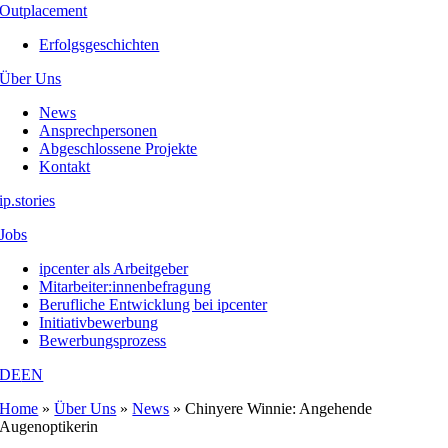
Outplacement
Erfolgsgeschichten
Über Uns
News
Ansprechpersonen
Abgeschlossene Projekte
Kontakt
ip.stories
Jobs
ipcenter als Arbeitgeber
Mitarbeiter:innenbefragung
Berufliche Entwicklung bei ipcenter
Initiativbewerbung
Bewerbungsprozess
DE
EN
Home
»
Über Uns
»
News
»
Chinyere Winnie: Angehende
Augenoptikerin