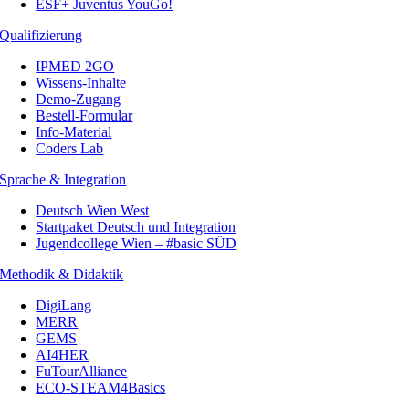
ESF+ Juventus YouGo!
Qualifizierung
IPMED 2GO
Wissens-Inhalte
Demo-Zugang
Bestell-Formular
Info-Material
Coders Lab
Sprache & Integration
Deutsch Wien West
Startpaket Deutsch und Integration
Jugendcollege Wien – #basic SÜD
Methodik & Didaktik
DigiLang
MERR
GEMS
AI4HER
FuTourAlliance
ECO-STEAM4Basics