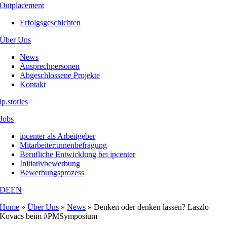
Outplacement
Erfolgsgeschichten
Über Uns
News
Ansprechpersonen
Abgeschlossene Projekte
Kontakt
ip.stories
Jobs
ipcenter als Arbeitgeber
Mitarbeiter:innenbefragung
Berufliche Entwicklung bei ipcenter
Initiativbewerbung
Bewerbungsprozess
DE
EN
Home
»
Über Uns
»
News
»
Denken oder denken lassen? Laszlo
Kovacs beim #PMSymposium