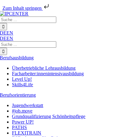
Zum Inhalt springen
Zum
Suche
Inhalt
nach:
springen
DE
EN
DE
EN
Suche
nach:
Berufsausbildung
Überbetriebliche Lehrausbildung
Facharbeiter:innenintensivausbildung
Level Up!
Skills4Life
Berufsorientierung
Jugendwerkstatt
#job.move
Grundqualifizierung Schönheitspflege
Power UP!
PATHS
FLEXITRAIN