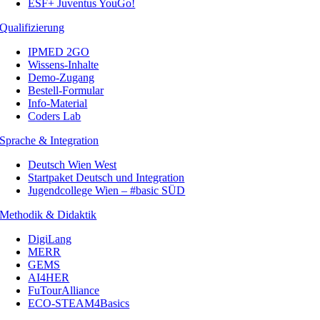
ESF+ Juventus YouGo!
Qualifizierung
IPMED 2GO
Wissens-Inhalte
Demo-Zugang
Bestell-Formular
Info-Material
Coders Lab
Sprache & Integration
Deutsch Wien West
Startpaket Deutsch und Integration
Jugendcollege Wien – #basic SÜD
Methodik & Didaktik
DigiLang
MERR
GEMS
AI4HER
FuTourAlliance
ECO-STEAM4Basics