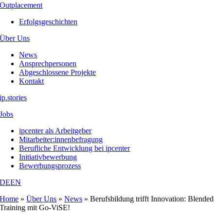
Outplacement
Erfolgsgeschichten
Über Uns
News
Ansprechpersonen
Abgeschlossene Projekte
Kontakt
ip.stories
Jobs
ipcenter als Arbeitgeber
Mitarbeiter:innenbefragung
Berufliche Entwicklung bei ipcenter
Initiativbewerbung
Bewerbungsprozess
DE
EN
Home
»
Über Uns
»
News
»
Berufsbildung trifft Innovation: Blended
Training mit Go-ViSE!