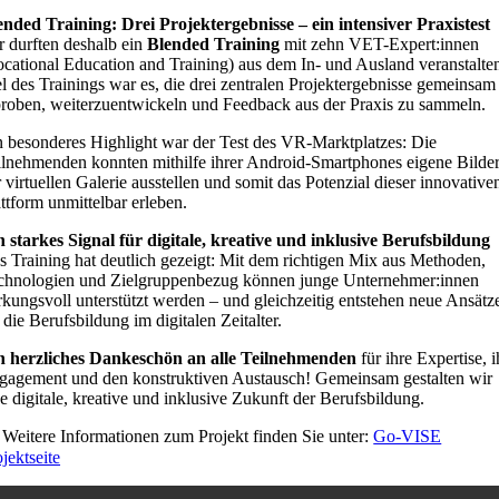
ended Training: Drei Projektergebnisse – ein intensiver Praxistest
r durften deshalb ein
Blended Training
mit zehn VET-Expert:innen
ocational Education and Training) aus dem In- und Ausland veranstalte
el des Trainings war es, die drei zentralen Projektergebnisse gemeinsam
proben, weiterzuentwickeln und Feedback aus der Praxis zu sammeln.
n besonderes Highlight war der Test des VR-Marktplatzes: Die
ilnehmenden konnten mithilfe ihrer Android-Smartphones eigene Bilder
 virtuellen Galerie ausstellen und somit das Potenzial dieser innovative
ttform unmittelbar erleben.
n starkes Signal für digitale, kreative und inklusive Berufsbildung
s Training hat deutlich gezeigt: Mit dem richtigen Mix aus Methoden,
chnologien und Zielgruppenbezug können junge Unternehmer:innen
rkungsvoll unterstützt werden – und gleichzeitig entstehen neue Ansätz
 die Berufsbildung im digitalen Zeitalter.
n herzliches Dankeschön an alle Teilnehmenden
für ihre Expertise, i
gagement und den konstruktiven Austausch! Gemeinsam gestalten wir
e digitale, kreative und inklusive Zukunft der Berufsbildung.
Weitere Informationen zum Projekt finden Sie unter:
Go-VISE
jektseite