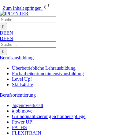
Zum Inhalt springen
Zum
Suche
Inhalt
nach:
springen
DE
EN
DE
EN
Suche
nach:
Berufsausbildung
Überbetriebliche Lehrausbildung
Facharbeiter:innenintensivausbildung
Level Up!
Skills4Life
Berufsorientierung
Jugendwerkstatt
#job.move
Grundqualifizierung Schönheitspflege
Power UP!
PATHS
FLEXITRAIN