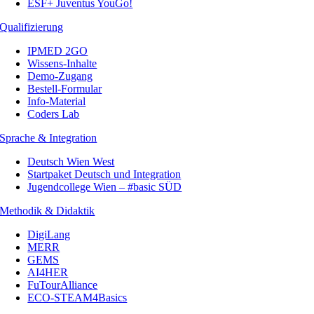
ESF+ Juventus YouGo!
Qualifizierung
IPMED 2GO
Wissens-Inhalte
Demo-Zugang
Bestell-Formular
Info-Material
Coders Lab
Sprache & Integration
Deutsch Wien West
Startpaket Deutsch und Integration
Jugendcollege Wien – #basic SÜD
Methodik & Didaktik
DigiLang
MERR
GEMS
AI4HER
FuTourAlliance
ECO-STEAM4Basics