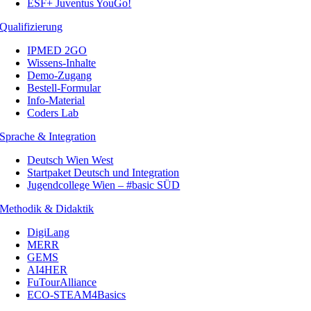
ESF+ Juventus YouGo!
Qualifizierung
IPMED 2GO
Wissens-Inhalte
Demo-Zugang
Bestell-Formular
Info-Material
Coders Lab
Sprache & Integration
Deutsch Wien West
Startpaket Deutsch und Integration
Jugendcollege Wien – #basic SÜD
Methodik & Didaktik
DigiLang
MERR
GEMS
AI4HER
FuTourAlliance
ECO-STEAM4Basics