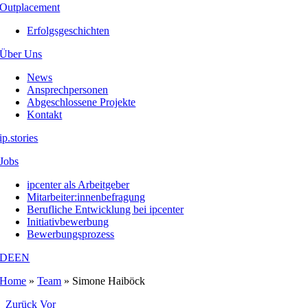
Outplacement
Erfolgsgeschichten
Über Uns
News
Ansprechpersonen
Abgeschlossene Projekte
Kontakt
ip.stories
Jobs
ipcenter als Arbeitgeber
Mitarbeiter:innenbefragung
Berufliche Entwicklung bei ipcenter
Initiativbewerbung
Bewerbungsprozess
DE
EN
Home
»
Team
»
Simone Haiböck
Zurück
Vor