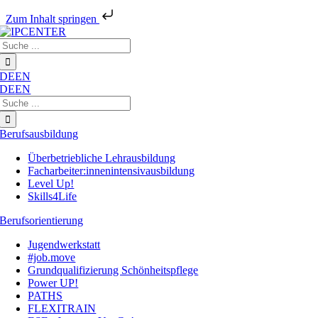
Zum Inhalt springen
Zum
Suche
Inhalt
nach:
springen
DE
EN
DE
EN
Suche
nach:
Berufsausbildung
Überbetriebliche Lehrausbildung
Facharbeiter:innenintensivausbildung
Level Up!
Skills4Life
Berufsorientierung
Jugendwerkstatt
#job.move
Grundqualifizierung Schönheitspflege
Power UP!
PATHS
FLEXITRAIN