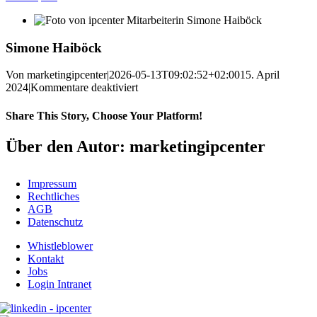
Simone Haiböck
Von
marketingipcenter
|
2026-05-13T09:02:52+02:00
15. April
für
2024
|
Kommentare deaktiviert
Simone
Haiböck
Share This Story, Choose Your Platform!
Facebook
X
Reddit
LinkedIn
WhatsApp
Telegram
Tumblr
Pinterest
Vk
Xing
E-
Über den Autor: marketingipcenter
Mail
Impressum
Rechtliches
AGB
Datenschutz
Whistleblower
Kontakt
Jobs
Login Intranet