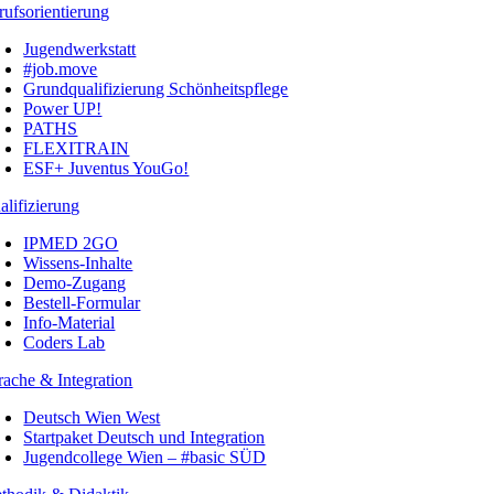
rufsorientierung
Jugendwerkstatt
#job.move
Grundqualifizierung Schönheitspflege
Power UP!
PATHS
FLEXITRAIN
ESF+ Juventus YouGo!
alifizierung
IPMED 2GO
Wissens-Inhalte
Demo-Zugang
Bestell-Formular
Info-Material
Coders Lab
rache & Integration
Deutsch Wien West
Startpaket Deutsch und Integration
Jugendcollege Wien – #basic SÜD