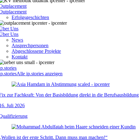
Outplacement
Outplacement
Erfolgsgeschichten
Über Uns
Über Uns
News
Ansprechpersonen
Abgeschlossene Projekte
Kontakt
ip.stories
ip.stories
Alle ip.stories anzeigen
Fix zur Fachkraft: Von der Basisbildung direkt in die Berufsausbildung
16. Juli 2026
Qualifizierung
„Wollen ist der erste Schritt. Dann muss man machen!“