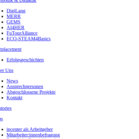
thodik & Didaktik
DigiLang
MERR
GEMS
AI4HER
FuTourAlliance
ECO-STEAM4Basics
tplacement
Erfolgsgeschichten
er Uns
News
Ansprechpersonen
Abgeschlossene Projekte
Kontakt
stories
bs
ipcenter als Arbeitgeber
Mitarbeiter:innenbefragung