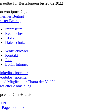
n gültig für Bestellungen bis 28.02.2022
rheriger Beitrag
chster Beitrag
Impressum
Rechtliches
AGB
Datenschutz
Whistleblower
Kontakt
Jobs
Login Intranet
wsletter Anmeldung
ipcenter GmbH 2026
E
EN
Page load link