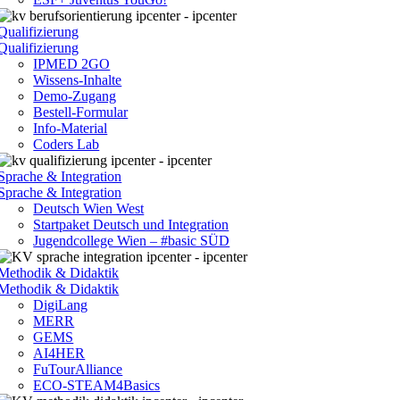
Qualifizierung
Qualifizierung
IPMED 2GO
Wissens-Inhalte
Demo-Zugang
Bestell-Formular
Info-Material
Coders Lab
Sprache & Integration
Sprache & Integration
Deutsch Wien West
Startpaket Deutsch und Integration
Jugendcollege Wien – #basic SÜD
Methodik & Didaktik
Methodik & Didaktik
DigiLang
MERR
GEMS
AI4HER
FuTourAlliance
ECO-STEAM4Basics