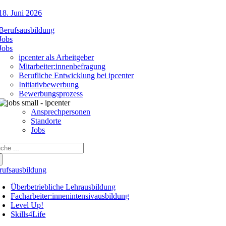
18. Juni 2026
Berufsausbildung
Jobs
Jobs
ipcenter als Arbeitgeber
Mitarbeiter:innenbefragung
Berufliche Entwicklung bei ipcenter
Initiativbewerbung
Bewerbungsprozess
Ansprechpersonen
Standorte
Jobs
che
ch:
rufsausbildung
Überbetriebliche Lehrausbildung
Facharbeiter:innenintensivausbildung
Level Up!
Skills4Life