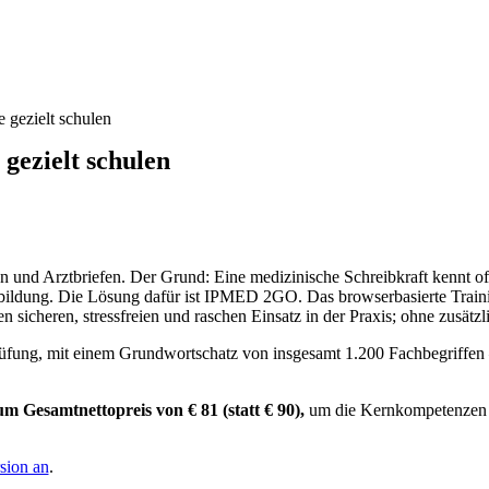
gezielt schulen
gezielt schulen
n und Arztbriefen. Der Grund: Eine medizinische Schreibkraft kennt of
erbildung. Die Lösung dafür ist IPMED 2GO. Das browserbasierte Traini
nen sicheren, stressfreien und raschen Einsatz in der Praxis; ohne zusä
rüfung, mit einem Grundwortschatz von insgesamt 1.200 Fachbegriffen 
m Gesamtnettopreis von € 81 (statt € 90),
um die Kernkompetenzen I
sion an
.