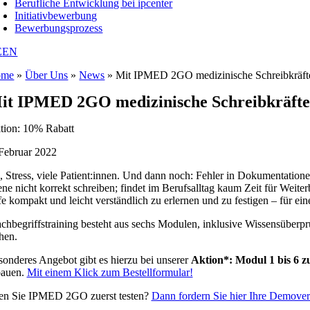
Berufliche Entwicklung bei ipcenter
Initiativbewerbung
Bewerbungsprozess
E
EN
ome
»
Über Uns
»
News
»
Mit IPMED 2GO medizinische Schreibkräfte 
it IPMED 2GO medizinische Schreibkräfte 
tion: 10% Rabatt
 Februar 2022
, Stress, viele Patient:innen. Und dann noch: Fehler in Dokumentatione
ene nicht korrekt schreiben; findet im Berufsalltag kaum Zeit für Weit
fe kompakt und leicht verständlich zu erlernen und zu festigen – für ei
chbegriffstraining besteht aus sechs Modulen, inklusive Wissensüberp
hen.
sonderes Angebot gibt es hierzu bei unserer
Aktion*: Modul 1 bis 6 zu
bauen.
Mit einem Klick zum Bestellformular!
en Sie IPMED 2GO zuerst testen?
Dann fordern Sie hier Ihre Demover