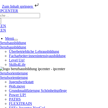
Zum Inhalt springen
Zum
che
Inhalt
ch:
springen
E
EN
E
EN
Menü
Berufsausbildung
Berufsausbildung
Überbetriebliche Lehrausbildung
Facharbeiter:innenintensivausbildung
Level Up!
Skills4Life
Berufsorientierung
Berufsorientierung
Jugendwerkstatt
#job.move
Grundqualifizierung Schönheitspflege
Power UP!
PATHS
FLEXITRAIN
ESF+ Juventus YouGo!