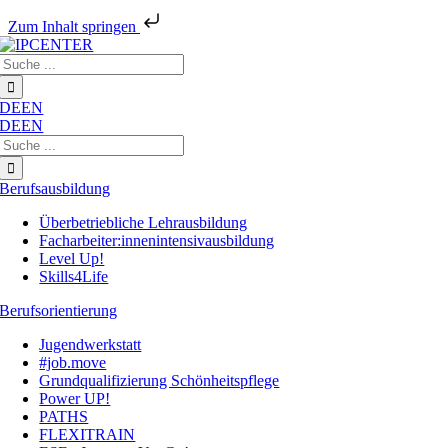
Zum Inhalt springen
Zum
Suche
Inhalt
nach:
springen
DE
EN
DE
EN
Suche
nach:
Berufsausbildung
Überbetriebliche Lehrausbildung
Facharbeiter:innenintensivausbildung
Level Up!
Skills4Life
Berufsorientierung
Jugendwerkstatt
#job.move
Grundqualifizierung Schönheitspflege
Power UP!
PATHS
FLEXITRAIN