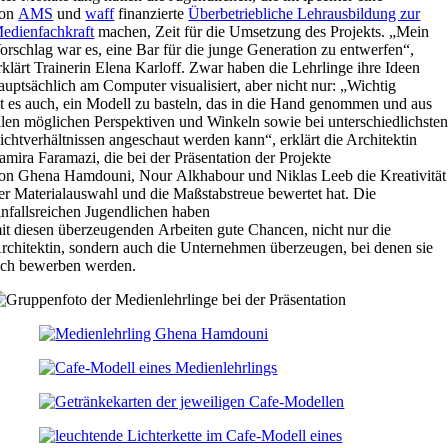
on
AMS
und
waff
finanzierte
Überbetriebliche Lehrausbildung zur
edienfachkraft
machen,
Zeit
für die Umsetzung des
Projekt
s
. „Mein
orschlag war
es,
eine Bar für die junge Generation
zu entwerfen
“,
rklärt Trainerin Elena Karloff
. Zwar haben die Lehrlinge ihre Ideen
auptsächlich am Computer visualisiert, aber nicht nur: „Wichtig
st
es
auch, ein
Modell zu basteln,
das
in die Hand genommen und aus
llen möglichen Perspektiven und Winkeln sowie bei unterschiedlichste
ichtverhältnissen angeschaut werden
kann
“, erklärt die Architektin
amira
Faramazi
, die bei der Präsentation der Projekte
on
Ghena
Hamdouni
, Nour
Alkhabour
und Niklas Leeb die Kreativität
er Materialauswahl und die Maßstabstreue bewertet hat.
Die
infallsreichen
Jugendlichen
haben
it
diese
n
überzeugenden
Arbeiten
gute
Chance
n
,
nicht
nur die
rchitektin, sondern
auch die Unternehmen überzeugen, bei denen sie
ich bewerben
werden
.