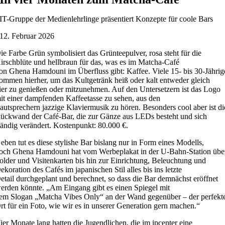
IT-Gruppe der Medienlehrlinge präsentiert Konzepte für coole Bars
12. Februar 2026
ie Farbe Grün symbolisiert das
Grünteep
ulver, rosa steht für die
irschblüte und hellbraun für das, was es im Matcha-Café
on
Ghena
Hamdouni
im Überfluss
gibt: Kaffee.
Viele
15- bis 30-Jährig
ommen hierher, um das Kultgetränk heiß oder kalt entweder
gleich
ier
zu genießen oder
mitzunehmen. Auf den Untersetzern
ist
das Logo
it einer
dampfenden
Kaffeetasse
zu sehen
,
aus den
autsprechern
jazzige Klavierm
usik
zu hören
. Besonders cool aber ist di
ückwand der Café-Bar, die zur Gänze aus LEDs besteht und sich
tändig verändert. Kostenpunkt: 80.000 €.
eben tut es diese stylishe Bar
bislang nur in Form eines Modells,
och
Ghena
Hamdouni
hat
vo
m
Werbeplakat in der U-Bahn
-Station
übe
older
und
Visitenkarten
bis
hin
zur Einrichtung, Beleuchtung und
ekoration des Cafés im japanischen Stil
alles
bis ins letzte
etail
durchg
e
plant
und berechnet
,
so
dass
die Bar
demnächst eröffnet
erden
könnte
.
„Am Eingang gibt es einen Spiegel
mit
dem
Slogan
„
Matcha Vibes
Only
“
an der Wand gegenüber
–
der perfekt
rt für ein Foto
,
wie
wir
es
in unserer Generation
gern
machen.“
ier Monate
lang
hatten die
Jugendlichen, die im ipcenter eine