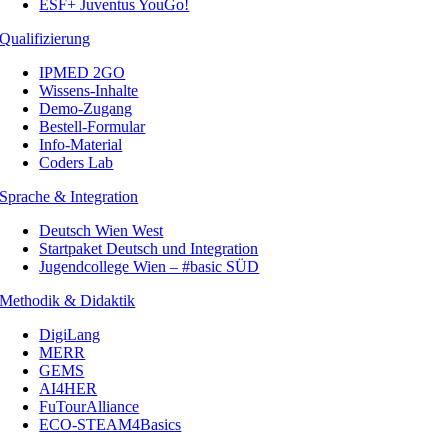
ESF+ Juventus YouGo!
Qualifizierung
IPMED 2GO
Wissens-Inhalte
Demo-Zugang
Bestell-Formular
Info-Material
Coders Lab
Sprache & Integration
Deutsch Wien West
Startpaket Deutsch und Integration
Jugendcollege Wien – #basic SÜD
Methodik & Didaktik
DigiLang
MERR
GEMS
AI4HER
FuTourAlliance
ECO-STEAM4Basics