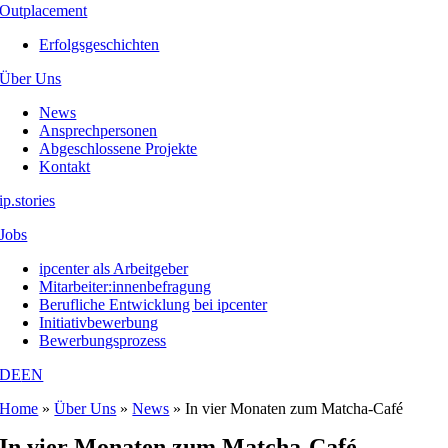
Outplacement
Erfolgsgeschichten
Über Uns
News
Ansprechpersonen
Abgeschlossene Projekte
Kontakt
ip.stories
Jobs
ipcenter als Arbeitgeber
Mitarbeiter:innenbefragung
Berufliche Entwicklung bei ipcenter
Initiativbewerbung
Bewerbungsprozess
DE
EN
Home
»
Über Uns
»
News
»
In vier Monaten zum Matcha-Café
In vier Monaten zum Matcha-Café