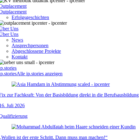
Outplacement
Outplacement
Erfolgsgeschichten
Über Uns
Über Uns
News
Ansprechpersonen
Abgeschlossene Projekte
Kontakt
ip.stories
ip.stories
Alle ip.stories anzeigen
Fix zur Fachkraft: Von der Basisbildung direkt in die Berufsausbildung
16. Juli 2026
Qualifizierung
„Wollen ist der erste Schritt. Dann muss man machen!“