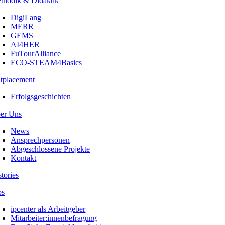
thodik & Didaktik
DigiLang
MERR
GEMS
AI4HER
FuTourAlliance
ECO-STEAM4Basics
tplacement
Erfolgsgeschichten
er Uns
News
Ansprechpersonen
Abgeschlossene Projekte
Kontakt
stories
bs
ipcenter als Arbeitgeber
Mitarbeiter:innenbefragung