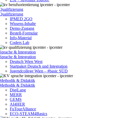
Qualifizierung
Qualifizierung
IPMED 2GO
Wissens-Inhalte
Demo-Zugang
Bestell-Formular
Info-Material
Coders Lab
Sprache & Integration
Sprache & Integration
Deutsch Wien West
Startpaket Deutsch und Integration
Jugendcollege Wien – #basic SÜD
Methodik & Didaktik
Methodik & Didaktik
DigiLang
MERR
GEMS
AI4HER
FuTourAlliance
ECO-STEAM4Basics