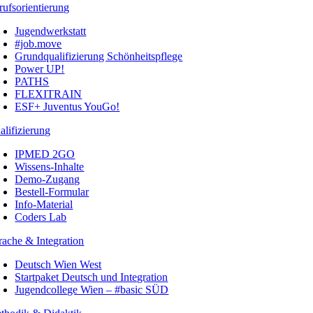
rufsorientierung
Jugendwerkstatt
#job.move
Grundqualifizierung Schönheitspflege
Power UP!
PATHS
FLEXITRAIN
ESF+ Juventus YouGo!
alifizierung
IPMED 2GO
Wissens-Inhalte
Demo-Zugang
Bestell-Formular
Info-Material
Coders Lab
rache & Integration
Deutsch Wien West
Startpaket Deutsch und Integration
Jugendcollege Wien – #basic SÜD