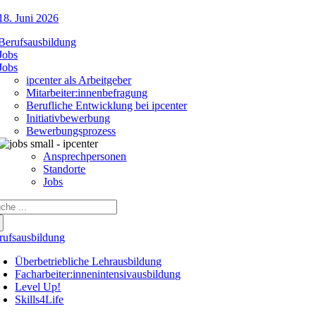
18. Juni 2026
Berufsausbildung
Jobs
Jobs
ipcenter als Arbeitgeber
Mitarbeiter:innenbefragung
Berufliche Entwicklung bei ipcenter
Initiativbewerbung
Bewerbungsprozess
Ansprechpersonen
Standorte
Jobs
che
ch:
rufsausbildung
Überbetriebliche Lehrausbildung
Facharbeiter:innenintensivausbildung
Level Up!
Skills4Life