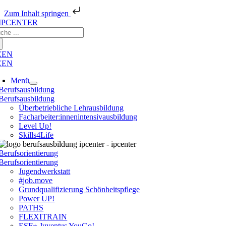
Zum Inhalt springen
Zum
che
Inhalt
ch:
springen
E
EN
E
EN
Menü
Berufsausbildung
Berufsausbildung
Überbetriebliche Lehrausbildung
Facharbeiter:innenintensivausbildung
Level Up!
Skills4Life
Berufsorientierung
Berufsorientierung
Jugendwerkstatt
#job.move
Grundqualifizierung Schönheitspflege
Power UP!
PATHS
FLEXITRAIN
ESF+ Juventus YouGo!