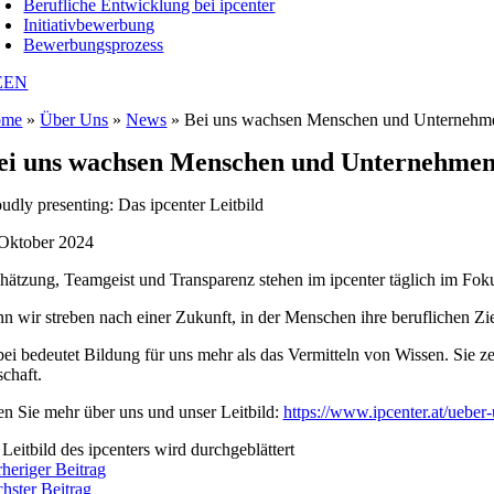
Berufliche Entwicklung bei ipcenter
Initiativbewerbung
Bewerbungsprozess
E
EN
ome
»
Über Uns
»
News
»
Bei uns wachsen Menschen und Unterneh
ei uns wachsen Menschen und Unternehme
oudly presenting: Das ipcenter Leitbild
 Oktober 2024
hätzung, Teamgeist und Transparenz stehen im ipcenter täglich im Foku
 wir streben nach einer Zukunft, in der Menschen ihre beruflichen Zie
i bedeutet Bildung für uns mehr als das Vermitteln von Wissen. Sie ze
schaft.
en Sie mehr über uns und unser Leitbild:
https://www.ipcenter.at/ueber-
rheriger Beitrag
chster Beitrag