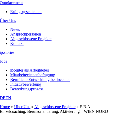
Outplacement
Erfolgsgeschichten
Über Uns
News
Ansprechpersonen
Abgeschlossene Projekte
Kontakt
ip.stories
Jobs
ipcenter als Arbeitgeber
Mitarbeiter:innenbefragung
Berufliche Entwicklung bei ipcenter
Initiativbewerbung
Bewerbungsprozess
DE
EN
Home
»
Über Uns
»
Abgeschlossene Projekte
»
E.B.A.
Einzelcoaching, Berufsorientierung, Aktivierung – WIEN NORD