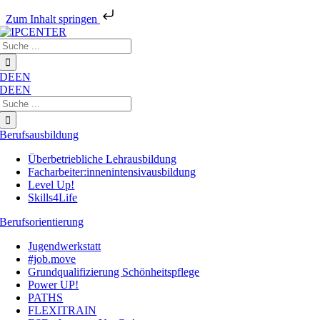
Zum Inhalt springen
Zum
Suche
Inhalt
nach:
springen
DE
EN
DE
EN
Suche
nach:
Berufsausbildung
Überbetriebliche Lehrausbildung
Facharbeiter:innenintensivausbildung
Level Up!
Skills4Life
Berufsorientierung
Jugendwerkstatt
#job.move
Grundqualifizierung Schönheitspflege
Power UP!
PATHS
FLEXITRAIN