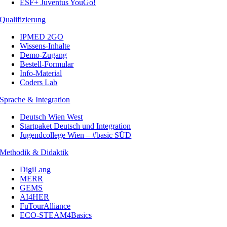
ESF+ Juventus YouGo!
Qualifizierung
IPMED 2GO
Wissens-Inhalte
Demo-Zugang
Bestell-Formular
Info-Material
Coders Lab
Sprache & Integration
Deutsch Wien West
Startpaket Deutsch und Integration
Jugendcollege Wien – #basic SÜD
Methodik & Didaktik
DigiLang
MERR
GEMS
AI4HER
FuTourAlliance
ECO-STEAM4Basics