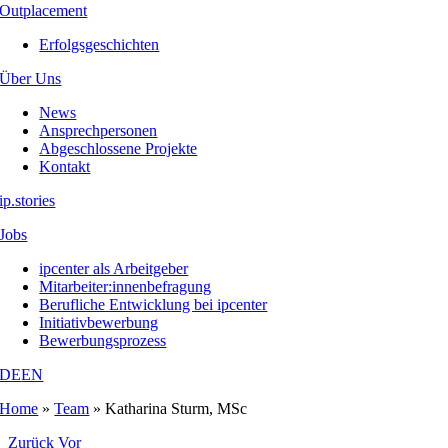
Outplacement
Erfolgsgeschichten
Über Uns
News
Ansprechpersonen
Abgeschlossene Projekte
Kontakt
ip.stories
Jobs
ipcenter als Arbeitgeber
Mitarbeiter:innenbefragung
Berufliche Entwicklung bei ipcenter
Initiativbewerbung
Bewerbungsprozess
DE
EN
Home
»
Team
»
Katharina Sturm, MSc
Zurück
Vor