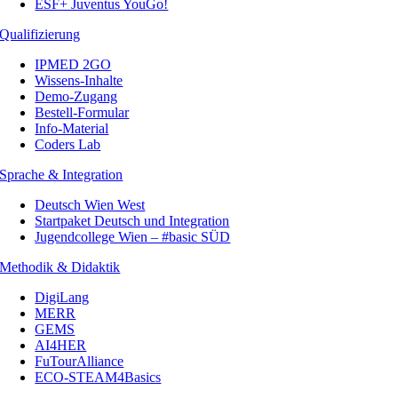
ESF+ Juventus YouGo!
Qualifizierung
IPMED 2GO
Wissens-Inhalte
Demo-Zugang
Bestell-Formular
Info-Material
Coders Lab
Sprache & Integration
Deutsch Wien West
Startpaket Deutsch und Integration
Jugendcollege Wien – #basic SÜD
Methodik & Didaktik
DigiLang
MERR
GEMS
AI4HER
FuTourAlliance
ECO-STEAM4Basics