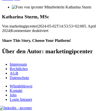
Katharina Sturm, MSc
Von
marketingipcenter
|
2024-05-02T14:53:53+02:00
5. April
für
2024
|
Kommentare deaktiviert
Katharina
Sturm,
Share This Story, Choose Your Platform!
MSc
Facebook
X
Reddit
LinkedIn
WhatsApp
Telegram
Tumblr
Pinterest
Vk
Xing
E-
Über den Autor: marketingipcenter
Mail
Impressum
Rechtliches
AGB
Datenschutz
Whistleblower
Kontakt
Jobs
Login Intranet