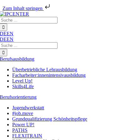
Zum Inhalt springen
Zum
Suche
Inhalt
nach:
springen
DE
EN
DE
EN
Suche
nach:
Berufsausbildung
Überbetriebliche Lehrausbildung
Facharbeiter:innenintensivausbildung
Level Up!
Skills4Life
Berufsorientierung
Jugendwerkstatt
#job.move
Grundqualifizierung Schönheitspflege
Power UP!
PATHS
FLEXITRAIN