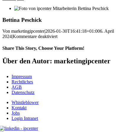
Bettina Peschick
Von
marketingipcenter
|
2026-01-30T16:41:18+01:00
6. April
für
2024
|
Kommentare deaktiviert
Bettina
Peschick
Share This Story, Choose Your Platform!
Facebook
X
Reddit
LinkedIn
WhatsApp
Telegram
Tumblr
Pinterest
Vk
Xing
E-
Über den Autor: marketingipcenter
Mail
Impressum
Rechtliches
AGB
Datenschutz
Whistleblower
Kontakt
Jobs
Login Intranet