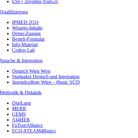
ESF+ Juventus YouGo!
Qualifizierung
IPMED 2GO
Wissens-Inhalte
Demo-Zugang
Bestell-Formular
Info-Material
Coders Lab
Sprache & Integration
Deutsch Wien West
Startpaket Deutsch und Integration
Jugendcollege Wien – #basic SÜD
Methodik & Didaktik
DigiLang
MERR
GEMS
AI4HER
FuTourAlliance
ECO-STEAM4Basics