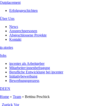
Outplacement
Erfolgsgeschichten
Über Uns
News
Ansprechpersonen
Abgeschlossene Projekte
Kontakt
ip.stories
Jobs
ipcenter als Arbeitgeber
Mitarbeiter:innenbefragung
Berufliche Entwicklung bei ipcenter
Initiativbewerbung
Bewerbungsprozess
DE
EN
Home
»
Team
»
Bettina Peschick
Zurück
Vor