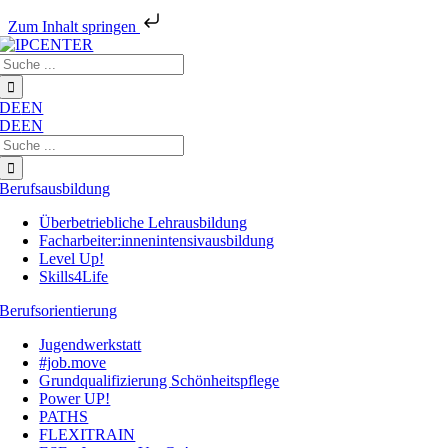
Zum Inhalt springen
Zum
Suche
Inhalt
nach:
springen
DE
EN
DE
EN
Suche
nach:
Berufsausbildung
Überbetriebliche Lehrausbildung
Facharbeiter:innenintensivausbildung
Level Up!
Skills4Life
Berufsorientierung
Jugendwerkstatt
#job.move
Grundqualifizierung Schönheitspflege
Power UP!
PATHS
FLEXITRAIN