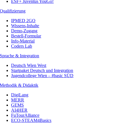
ESF+ Juventus YouGo!
Qualifizierung
IPMED 2GO
Wissens-Inhalte
Demo-Zugang
Bestell-Formular
Info-Material
Coders Lab
Sprache & Integration
Deutsch Wien West
Startpaket Deutsch und Integration
Jugendcollege Wien – #basic SÜD
Methodik & Didaktik
DigiLang
MERR
GEMS
AI4HER
FuTourAlliance
ECO-STEAM4Basics