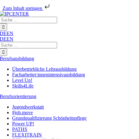
Zum Inhalt springen
Zum
Suche
Inhalt
nach:
springen
DE
EN
DE
EN
Suche
nach:
Berufsausbildung
Überbetriebliche Lehrausbildung
Facharbeiter:innenintensivausbildung
Level Up!
Skills4Life
Berufsorientierung
Jugendwerkstatt
#job.move
Grundqualifizierung Schönheitspflege
Power UP!
PATHS
FLEXITRAIN