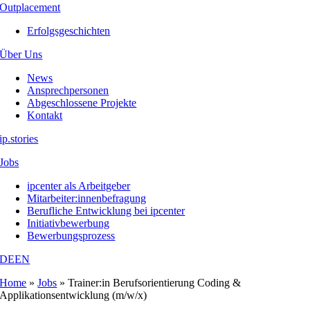
Outplacement
Erfolgsgeschichten
Über Uns
News
Ansprechpersonen
Abgeschlossene Projekte
Kontakt
ip.stories
Jobs
ipcenter als Arbeitgeber
Mitarbeiter:innenbefragung
Berufliche Entwicklung bei ipcenter
Initiativbewerbung
Bewerbungsprozess
DE
EN
Home
»
Jobs
»
Trainer:in Berufsorientierung Coding &
Applikationsentwicklung (m/w/x)