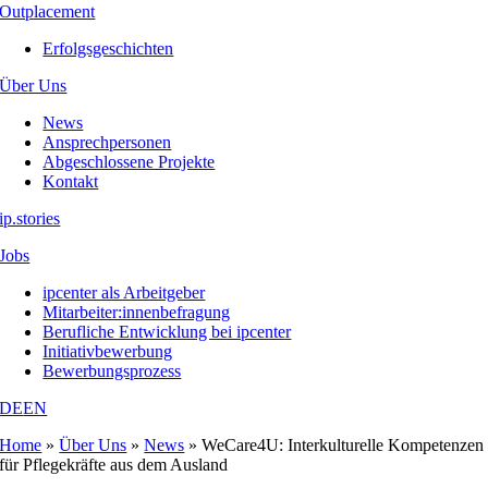
Outplacement
Erfolgsgeschichten
Über Uns
News
Ansprechpersonen
Abgeschlossene Projekte
Kontakt
ip.stories
Jobs
ipcenter als Arbeitgeber
Mitarbeiter:innenbefragung
Berufliche Entwicklung bei ipcenter
Initiativbewerbung
Bewerbungsprozess
DE
EN
Home
»
Über Uns
»
News
»
WeCare4U: Interkulturelle Kompetenzen
für Pflegekräfte aus dem Ausland