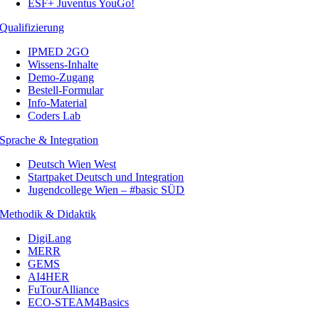
ESF+ Juventus YouGo!
Qualifizierung
IPMED 2GO
Wissens-Inhalte
Demo-Zugang
Bestell-Formular
Info-Material
Coders Lab
Sprache & Integration
Deutsch Wien West
Startpaket Deutsch und Integration
Jugendcollege Wien – #basic SÜD
Methodik & Didaktik
DigiLang
MERR
GEMS
AI4HER
FuTourAlliance
ECO-STEAM4Basics