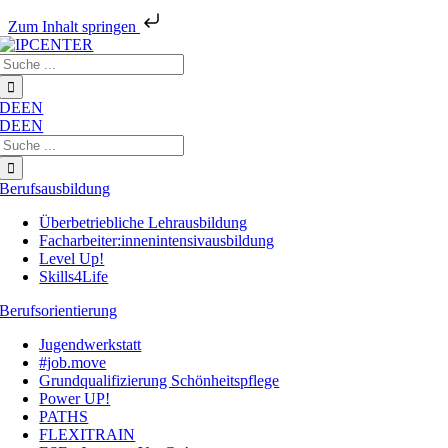
Zum Inhalt springen
Zum
Suche
Inhalt
nach:
springen
DE
EN
DE
EN
Suche
nach:
Berufsausbildung
Überbetriebliche Lehrausbildung
Facharbeiter:innenintensivausbildung
Level Up!
Skills4Life
Berufsorientierung
Jugendwerkstatt
#job.move
Grundqualifizierung Schönheitspflege
Power UP!
PATHS
FLEXITRAIN