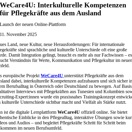
WeCare4U: Interkulturelle Kompetenzen
für Pflegekräfte aus dem Ausland
Launch der neuen Online-Plattform
11. November 2025
ues Land, neue Kultur, neue Herausforderungen: Für internationale
egekräfte sind sprachliche und kulturelle Unterschiede oft eine große
rde. Damit Integration gelingt, braucht es mehr als nur Fachwissen – e
aucht Verständnis für Werte, Kommunikation und Pflegekultur im neue
feld.
s europäische Projekt
WeCare4U
unterstützt Pflegekräfte aus dem
sland dabei, interkulturelle Kompetenzen aufzubauen und sich sicher i
rem Berufsalltag in Österreich oder Deutschland zu bewegen. Auf Basis
alitativer Interviews mit Pflegekräften aus Tunesien und Kolumbien so
cruiting-Expert:innen wurde ein praxisnahes Trainingskonzept entwicke
 kulturelle Unterschiede sichtbar macht und Vielfalt als Stärke nutzt.
 ist die digitale Lernplattform
WeCare4U
offiziell online. Sie bietet
thentische Einblicke in den Pflegealltag, interaktive Übungen sowie ku
eos und Audios – und begleitet Pflegekräfte Schritt für Schritt beim
kommen im neuen Berufsumfeld.