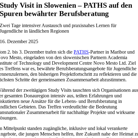
Study Visit in Slowenien – PATHS auf den
Spuren bewährter Berufsberatung
Zwei Tage intensiver Austausch und praxisnahes Lernen für
Jugendliche in ländlichen Regionen
16. Dezember 2025
om 2. bis 3. Dezember trafen sich die
PATHS
-Partner in Maribor und
ovo Mesto, eingeladen von den slowenischen Partnern Academia
nstitute of Technology und Development Centre Novo Mesto Ltd. Ziel
es Treffens war es, bewährte Berufsberatungsangebote für Jugendliche
ennenzulernen, den bisherigen Projektfortschritt zu reflektieren und die
ächsten Schritte der gemeinsamen Zusammenarbeit abzustimmen.
ährend der zweitägigen Study Visits tauschten sich Organisationen au
er gesamten Donauregion intensiv aus, teilten Erfahrungen und
iskutierten neue Ansätze für die Lebens- und Berufsberatung in
ändlichen Gebieten. Das Treffen verdeutlichte die Bedeutung
ransnationaler Zusammenarbeit für nachhaltige Projekte und wirksame
ösungen.
m Mittelpunkt standen zugängliche, inklusive und lokal verankerte
ngebote, die jungen Menschen helfen, ihre Zukunft nahe der Heimat z