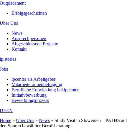
Outplacement
Erfolgsgeschichten
Über Uns
News
Ansprechpersonen
Abgeschlossene Projekte
Kontakt
ip.stories
Jobs
ipcenter als Arbeitgeber
Mitarbeiter:innenbefragung
Berufliche Entwicklung bei ipcenter
Initiativbewerbung
Bewerbungsprozess
DE
EN
Home
»
Über Uns
»
News
»
Study Visit in Slowenien – PATHS auf
den Spuren bewährter Berufsberatung