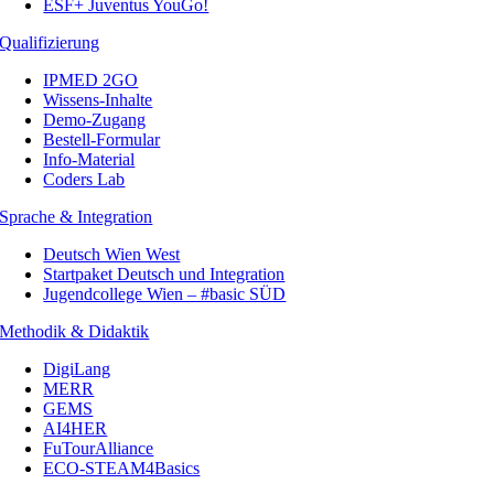
ESF+ Juventus YouGo!
Qualifizierung
IPMED 2GO
Wissens-Inhalte
Demo-Zugang
Bestell-Formular
Info-Material
Coders Lab
Sprache & Integration
Deutsch Wien West
Startpaket Deutsch und Integration
Jugendcollege Wien – #basic SÜD
Methodik & Didaktik
DigiLang
MERR
GEMS
AI4HER
FuTourAlliance
ECO-STEAM4Basics