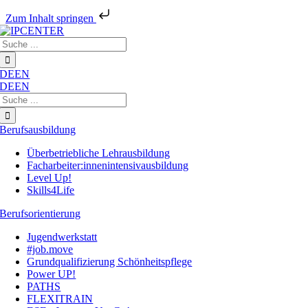
Zum Inhalt springen
Zum
Suche
Inhalt
nach:
springen
DE
EN
DE
EN
Suche
nach:
Berufsausbildung
Überbetriebliche Lehrausbildung
Facharbeiter:innenintensivausbildung
Level Up!
Skills4Life
Berufsorientierung
Jugendwerkstatt
#job.move
Grundqualifizierung Schönheitspflege
Power UP!
PATHS
FLEXITRAIN