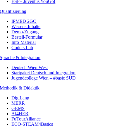
ESF+ Juventus YouGo!
Qualifizierung
IPMED 2GO
Wissens-Inhalte
Demo-Zugang
Bestell-Formular
Info-Material
Coders Lab
Sprache & Integration
Deutsch Wien West
Startpaket Deutsch und Integration
Jugendcollege Wien – #basic SÜD
Methodik & Didaktik
DigiLang
MERR
GEMS
AI4HER
FuTourAlliance
ECO-STEAM4Basics