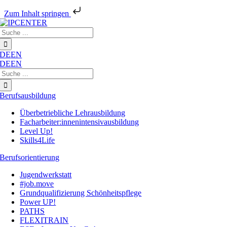
Zum Inhalt springen
Zum
Suche
Inhalt
nach:
springen
DE
EN
DE
EN
Suche
nach:
Berufsausbildung
Überbetriebliche Lehrausbildung
Facharbeiter:innenintensivausbildung
Level Up!
Skills4Life
Berufsorientierung
Jugendwerkstatt
#job.move
Grundqualifizierung Schönheitspflege
Power UP!
PATHS
FLEXITRAIN