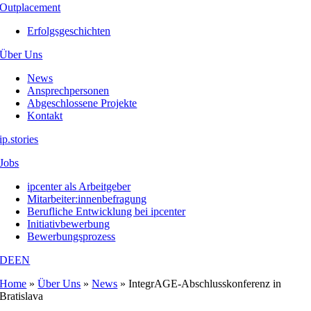
Outplacement
Erfolgsgeschichten
Über Uns
News
Ansprechpersonen
Abgeschlossene Projekte
Kontakt
ip.stories
Jobs
ipcenter als Arbeitgeber
Mitarbeiter:innenbefragung
Berufliche Entwicklung bei ipcenter
Initiativbewerbung
Bewerbungsprozess
DE
EN
Home
»
Über Uns
»
News
»
IntegrAGE-Abschlusskonferenz in
Bratislava