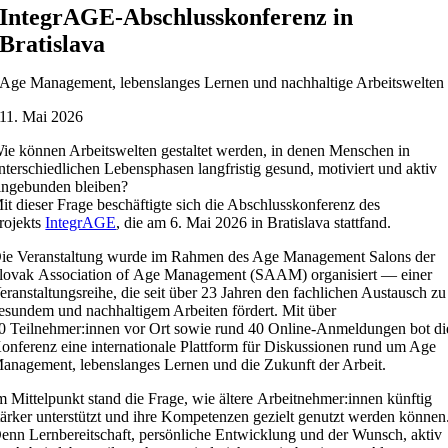
IntegrAGE-Abschlusskonferenz in
Bratislava
Age Management, lebenslanges Lernen und nachhaltige Arbeitswelten
11. Mai 2026
ie können Arbeitswelten gestaltet werden, in denen Menschen in
nterschiedlichen Lebensphasen langfristig gesund, motiviert und aktiv
ingebunden bleiben?
it dieser Frage beschäftigte sich die Abschlusskonferenz des
rojekts
IntegrAGE
, die am 6. Mai 2026 in Bratislava stattfand.
ie Veranstaltung wurde im Rahmen des Age Management Salons der
lovak Association of Age Management (SAAM) organisiert — einer
eranstaltungsreihe, die seit über 23 Jahren den fachlichen Austausch zu
esundem und nachhaltigem Arbeiten fördert. Mit über
0 Teilnehmer:innen vor Ort sowie rund 40 Online-Anmeldungen bot di
onferenz eine internationale Plattform für Diskussionen rund um Age
anagement, lebenslanges Lernen und die Zukunft der Arbeit.
m Mittelpunkt stand die Frage, wie ältere Arbeitnehmer:innen künftig
tärker unterstützt und ihre Kompetenzen gezielt genutzt werden können
enn Lernbereitschaft, persönliche Entwicklung und der Wunsch, aktiv