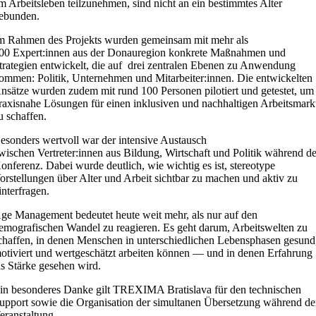
m Arbeitsleben teilzunehmen, sind nicht an ein bestimmtes Alter
ebunden.
m Rahmen des Projekts wurden gemeinsam mit mehr als
00 Expert:innen aus der Donauregion konkrete Maßnahmen und
trategien entwickelt, die auf drei zentralen Ebenen zu Anwendung
ommen: Politik, Unternehmen und Mitarbeiter:innen. Die entwickelten
nsätze wurden zudem mit rund 100 Personen pilotiert und getestet, um
raxisnahe Lösungen für einen inklusiven und nachhaltigen Arbeitsmark
u schaffen.
esonders wertvoll war der intensive Austausch
wischen Vertreter:innen aus Bildung, Wirtschaft und Politik während de
onferenz. Dabei wurde deutlich, wie wichtig es ist, stereotype
orstellungen über Alter und Arbeit sichtbar zu machen und aktiv zu
interfragen.
ge Management bedeutet heute weit mehr, als nur auf den
emografischen Wandel zu reagieren. Es geht darum, Arbeitswelten zu
chaffen, in denen Menschen in unterschiedlichen Lebensphasen gesund
otiviert und wertgeschätzt arbeiten können — und in denen Erfahrung
ls Stärke gesehen wird.
in besonderes Danke gilt TREXIMA Bratislava für den technischen
upport sowie die Organisation der simultanen Übersetzung während de
eranstaltung.