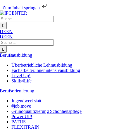
Zum Inhalt springen
Zum
Suche
Inhalt
nach:
springen
DE
EN
DE
EN
Suche
nach:
Berufsausbildung
Überbetriebliche Lehrausbildung
Facharbeiter:innenintensivausbildung
Level Up!
Skills4Life
Berufsorientierung
Jugendwerkstatt
#job.move
Grundqualifizierung Schönheitspflege
Power UP!
PATHS
FLEXITRAIN