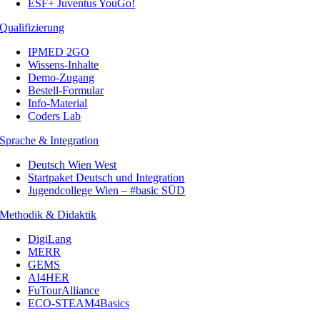
ESF+ Juventus YouGo!
Qualifizierung
IPMED 2GO
Wissens-Inhalte
Demo-Zugang
Bestell-Formular
Info-Material
Coders Lab
Sprache & Integration
Deutsch Wien West
Startpaket Deutsch und Integration
Jugendcollege Wien – #basic SÜD
Methodik & Didaktik
DigiLang
MERR
GEMS
AI4HER
FuTourAlliance
ECO-STEAM4Basics