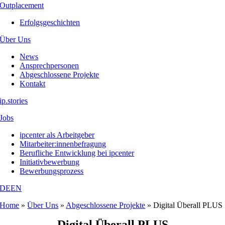
Outplacement
Erfolgsgeschichten
Über Uns
News
Ansprechpersonen
Abgeschlossene Projekte
Kontakt
ip.stories
Jobs
ipcenter als Arbeitgeber
Mitarbeiter:innenbefragung
Berufliche Entwicklung bei ipcenter
Initiativbewerbung
Bewerbungsprozess
DE
EN
Home
»
Über Uns
»
Abgeschlossene Projekte
»
Digital Überall PLUS
Digital Überall PLUS