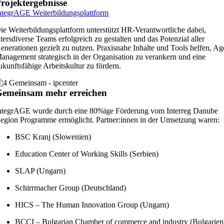
rojektergebnisse
ntegrAGE Weiterbildungsplattform
ie Weiterbildungsplattform unterstützt HR-Verantwortliche dabei,
ltersdiverse Teams erfolgreich zu gestalten und das Potenzial aller
enerationen gezielt zu nutzen. Praxisnahe Inhalte und Tools helfen, Ag
anagement strategisch in der Organisation zu verankern und eine
ukunftsfähige Arbeitskultur zu fördern.
emeinsam mehr erreichen
ntegrAGE wurde durch eine 80%ige Förderung vom Interreg Danube
egion Programme ermöglicht. Partner:innen in der Umsetzung waren:
BSC Kranj (Slowenien)
Education Center of Working Skills (Serbien)
SLAP (Ungarn)
Schirrmacher Group (Deutschland)
HICS – The Human Innovation Group (Ungarn)
BCCI – Bulgarian Chamber of commerce and industry (Bulgarien