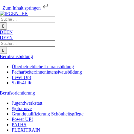
Zum Inhalt springen
Zum
Suche
Inhalt
nach:
springen
DE
EN
DE
EN
Suche
nach:
Berufsausbildung
Überbetriebliche Lehrausbildung
Facharbeiter:innenintensivausbildung
Level Up!
Skills4Life
Berufsorientierung
Jugendwerkstatt
#job.move
Grundqualifizierung Schönheitspflege
Power UP!
PATHS
FLEXITRAIN