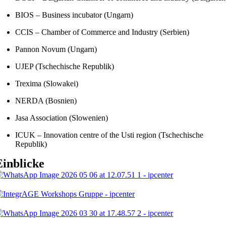
BIOS – Business incubator (Ungarn)
CCIS – Chamber of Commerce and Industry (Serbien)
Pannon Novum (Ungarn)
UJEP (Tschechische Republik)
Trexima (Slowakei)
NERDA (Bosnien)
Jasa Association (Slowenien)
ICUK – Innovation centre of the Usti region (Tschechische
Republik)
Einblicke