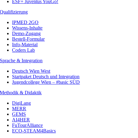
ESF+ Juventus YouGo!
Qualifizierung
IPMED 2GO
Wissens-Inhalte
Demo-Zugang
Bestell-Formular
Info-Material
Coders Lab
Sprache & Integration
Deutsch Wien West
Startpaket Deutsch und Integration
Jugendcollege Wien – #basic SÜD
Methodik & Didaktik
DigiLang
MERR
GEMS
AI4HER
FuTourAlliance
ECO-STEAM4Basics