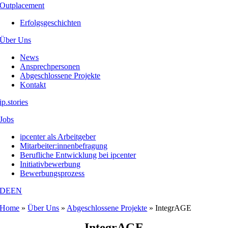
Outplacement
Erfolgsgeschichten
Über Uns
News
Ansprechpersonen
Abgeschlossene Projekte
Kontakt
ip.stories
Jobs
ipcenter als Arbeitgeber
Mitarbeiter:innenbefragung
Berufliche Entwicklung bei ipcenter
Initiativbewerbung
Bewerbungsprozess
DE
EN
Home
»
Über Uns
»
Abgeschlossene Projekte
»
IntegrAGE
IntegrAGE