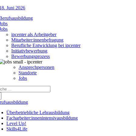
18. Juni 2026
Berufsausbildung
Jobs
Jobs
ipcenter als Arbeitgeber
Mitarbeiter:innenbefragung
Berufliche Entwicklung bei ipcenter
Initiativbewerbung
Bewerbungsprozess
Ansprechpersonen
Standorte
Jobs
che
ch:
rufsausbildung
Überbetriebliche Lehrausbildung
Facharbeiter:innenintensivausbildung
Level Up!
Skills4Life