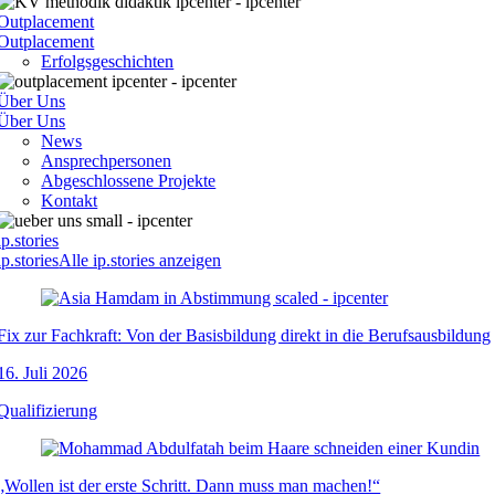
Outplacement
Outplacement
Erfolgsgeschichten
Über Uns
Über Uns
News
Ansprechpersonen
Abgeschlossene Projekte
Kontakt
ip.stories
ip.stories
Alle ip.stories anzeigen
Fix zur Fachkraft: Von der Basisbildung direkt in die Berufsausbildung
16. Juli 2026
Qualifizierung
„Wollen ist der erste Schritt. Dann muss man machen!“