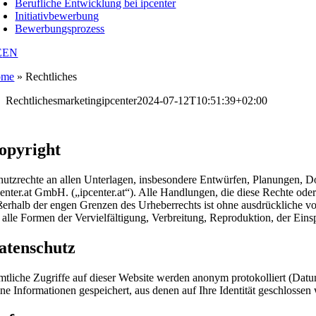
Berufliche Entwicklung bei ipcenter
Initiativbewerbung
Bewerbungsprozess
E
EN
ome
»
Rechtliches
Rechtliches
marketingipcenter
2024-07-12T10:51:39+02:00
opyright
hutzrechte an allen Unterlagen, insbesondere Entwürfen, Planungen, D
center.at GmbH. („ipcenter.at“). Alle Handlungen, die diese Rechte ode
ßerhalb der engen Grenzen des Urheberrechts ist ohne ausdrückliche vor
r alle Formen der Vervielfältigung, Verbreitung, Reproduktion, der Ein
atenschutz
mtliche Zugriffe auf dieser Website werden anonym protokolliert (Datum
ine Informationen gespeichert, aus denen auf Ihre Identität geschloss