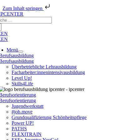
Zum Inhalt springen
Zum
che
Inhalt
ch:
springen
E
EN
E
EN
Menü
Berufsausbildung
Berufsausbildung
Überbetriebliche Lehrausbildung
Facharbeiter:innenintensivausbildung
Level Up!
Skills4Life
Berufsorientierung
Berufsorientierung
Jugendwerkstatt
#job.move
Grundqualifizierung Schönheitspflege
Power UP!
PATHS
FLEXITRAIN
ESF+ Juventus YouGo!