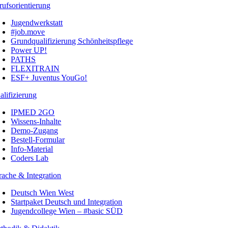
rufsorientierung
Jugendwerkstatt
#job.move
Grundqualifizierung Schönheitspflege
Power UP!
PATHS
FLEXITRAIN
ESF+ Juventus YouGo!
alifizierung
IPMED 2GO
Wissens-Inhalte
Demo-Zugang
Bestell-Formular
Info-Material
Coders Lab
rache & Integration
Deutsch Wien West
Startpaket Deutsch und Integration
Jugendcollege Wien – #basic SÜD