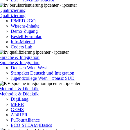
Qualifizierung
Qualifizierung
IPMED 2GO
Wissens-Inhalte
Demo-Zugang
Bestell-Formular
Info-Material
Coders Lab
Sprache & Integration
Sprache & Integration
Deutsch Wien West
Startpaket Deutsch und Integration
Jugendcollege Wien – #basic SÜD
Methodik & Didaktik
Methodik & Didaktik
DigiLang
MERR
GEMS
AI4HER
FuTourAlliance
ECO-STEAM4Basics