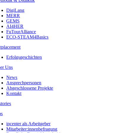
thodik & Didaktik
DigiLang
MERR
GEMS
AI4HER
FuTourAlliance
ECO-STEAM4Basics
tplacement
Erfolgsgeschichten
er Uns
News
Ansprechpersonen
Abgeschlossene Projekte
Kontakt
stories
bs
ipcenter als Arbeitgeber
Mitarbeiter:innenbefragung