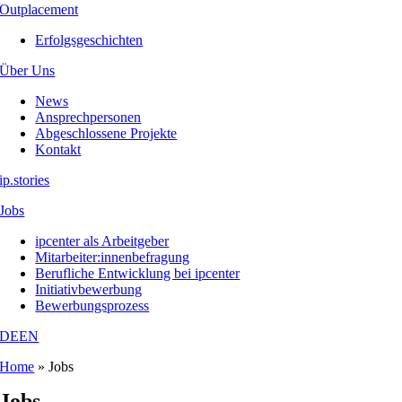
Outplacement
Erfolgsgeschichten
Über Uns
News
Ansprechpersonen
Abgeschlossene Projekte
Kontakt
ip.stories
Jobs
ipcenter als Arbeitgeber
Mitarbeiter:innenbefragung
Berufliche Entwicklung bei ipcenter
Initiativbewerbung
Bewerbungsprozess
DE
EN
Home
»
Jobs
Jobs