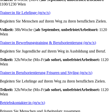
1100/1230 Wien
Trainer:in für Lehrlinge (m/w/x)
Begleiten Sie Menschen auf ihrem Weg zu ihren beruflichen Zielen.
Vollzeit:
38h/Woche ()
ab September, unbefristet
Arbeitsort:
1120
Wien
Trainer:in Bewerbungstraining & Berufsorientierung (m/w/x)
Begleiten Sie Jugendliche auf ihrem Weg in Ausbildung und Beruf.
Teilzeit:
32h/Woche (Mo-Fr)
ab sofort, unbefristet
Arbeitsort:
1120
Wien
Trainer:in Berufsorientierung Frisuren und Styling (m/w/x)
Begleiten Sie Lehrlinge auf ihrem Weg zu ihren beruflichen Zielen.
Teilzeit:
32h/Woche (Mo-Fr)
ab sofort, unbefristet
Arbeitsort:
1120
Wien
Betriebskontakter:in (m/w/x)
Bringen Sie Menschen und Arbeitsplatz zusammen.