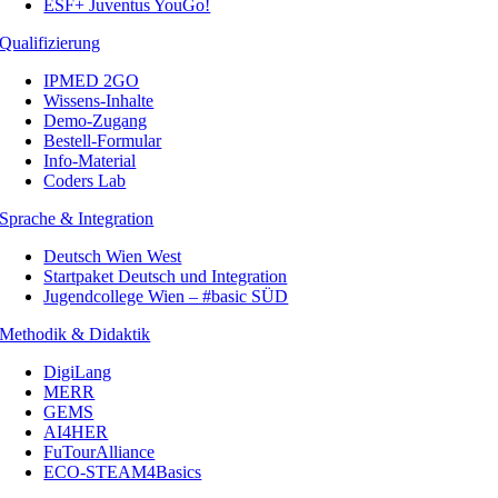
ESF+ Juventus YouGo!
Qualifizierung
IPMED 2GO
Wissens-Inhalte
Demo-Zugang
Bestell-Formular
Info-Material
Coders Lab
Sprache & Integration
Deutsch Wien West
Startpaket Deutsch und Integration
Jugendcollege Wien – #basic SÜD
Methodik & Didaktik
DigiLang
MERR
GEMS
AI4HER
FuTourAlliance
ECO-STEAM4Basics