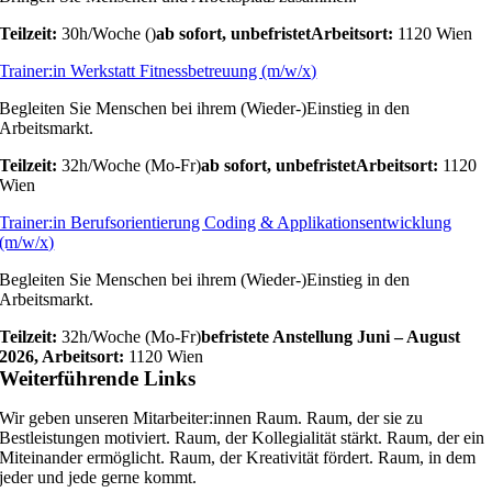
Teilzeit:
30h/Woche ()
ab sofort, unbefristet
Arbeitsort:
1120 Wien
Trainer:in Werkstatt Fitnessbetreuung (m/w/x)
Begleiten Sie Menschen bei ihrem (Wieder-)Einstieg in den
Arbeitsmarkt.
Teilzeit:
32h/Woche (Mo-Fr)
ab sofort, unbefristet
Arbeitsort:
1120
Wien
Trainer:in Berufsorientierung Coding & Applikationsentwicklung
(m/w/x)
Begleiten Sie Menschen bei ihrem (Wieder-)Einstieg in den
Arbeitsmarkt.
Teilzeit:
32h/Woche (Mo-Fr)
befristete Anstellung Juni – August
2026,
Arbeitsort:
1120 Wien
Weiterführende Links
Wir geben unseren Mitarbeiter:innen Raum. Raum, der sie zu
Bestleistungen motiviert. Raum, der Kollegialität stärkt. Raum, der ein
Miteinander ermöglicht. Raum, der Kreativität fördert. Raum, in dem
jeder und jede gerne kommt.