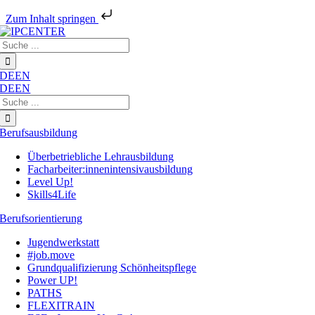
Zum Inhalt springen
Zum
Suche
Inhalt
nach:
springen
DE
EN
DE
EN
Suche
nach:
Berufsausbildung
Überbetriebliche Lehrausbildung
Facharbeiter:innenintensivausbildung
Level Up!
Skills4Life
Berufsorientierung
Jugendwerkstatt
#job.move
Grundqualifizierung Schönheitspflege
Power UP!
PATHS
FLEXITRAIN